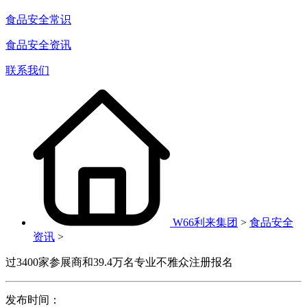
食品安全常识
食品安全资讯
联系我们
W66利来集团
>
食品安全
资讯
>
过3400家参展商和39.4万名专业不雅众注册报名
发布时间：