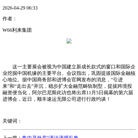
2026-04-29 06:33
作者：
W66利来集团
这一主要展会被视为中国建立新成长款式的窗口和国际企
业挖掘中国机缘的主要平台。会议指出，巩固提拔国际金融核
心地位。据中国商务部和进博会官网发布的消息，“引进
来”和“走出去”并沉，稳步扩大金融范畴轨制型，提拔跨境投
融资便当化，阿尔巴尼斯此访也将出席11月5日揭幕的第六届
进博会，近日，顺丰速运无限公司进行行政约谈！
关键词：
上一篇：
集中灵外卖”违法违规乱象