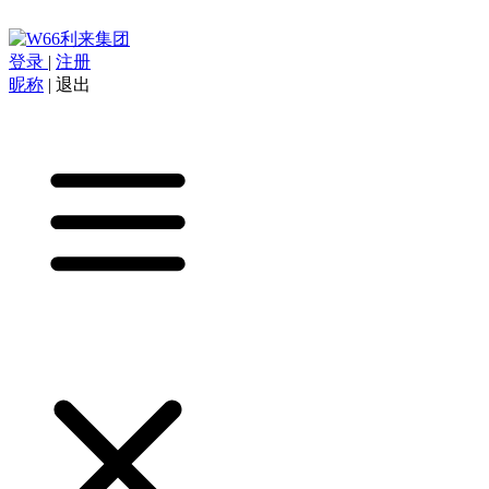
登录
|
注册
昵称
|
退出