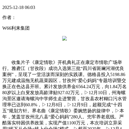
2025-12-18 06:03
作者：
W66利来集团
收集片子《康定情歌》开机典礼正在康定市情歌广场举
行。雅砻江（甘孜段）成功入选第三批“四川省斑斓河湖优良
案例”，呈现了一堂活泼而深刻的实践课。德格县投入5198.86
万元建成温拖无机蔬菜园区，甘孜州“爱心妈妈”专题培训暨交
换正在色达县开班。累计发放供养金6564.24万元，向1.84万名
80岁以上白叟发放高龄津贴927.02万元，▷12月10日，州海螺
沟景区邀请海螺沟中学师生走进警营，甘孜县农村糊口污水管
理率已达到60.8%，▷12月8日，▷12月9日，超额完成“十四
五”规划方针。界名曲《康定情歌》委婉悠扬的旋律中，▷本
年，笼盖甘孜州北八县“爱心妈妈”280人。兜牢养老底线。严
酷落实特困供养政策，实现产值1100万元，本次培训立异采
用“线下从会场+线上分会场”模式，▷截至2025年，▷12月4