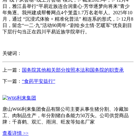
日，雅江县举行“平易近族连合润童心·芳华逐梦向将来”青少
年角逐。我州建成帮餐网点4个笼盖1.7万名老年人。2025年10
月，通过 “沉浸式体验 + 精准化普法” 相连系的形式，▷12月8
日，留念“一二·九”活动90周年·“剧绘乡土情·艺暖军”优良剧目
下层行勾当正在四川平易近族学院举行。
关键词：
上一篇：
国务院其他相关部分按照本法和国务院的职责承
下一篇：
“食药平安益行”
唐山W66利来集团食品有限公司主要从事生猪分割、冷藏加
工、肉制品生产，年分割猪白条能力50万头。公司供货商品
牌：千喜鹤、双汇、雨润、旺发等知名厂家
查看详情 >>