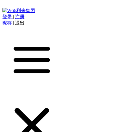
登录
|
注册
昵称
|
退出