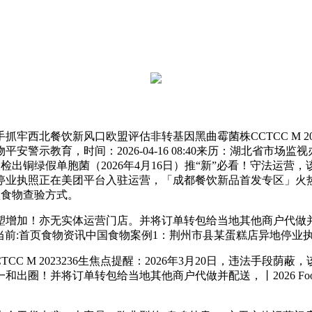
北餐饮新风口欧盟评估非转基因黑曲霉菌株CCTCC M 20
示教育，时间：2026-04-16 08:40来历：湖北省市场监
水被检出铜绿假单胞菌（2026年4月16日）推“新”必看！守法
执照正在美团平台入驻运营，「成都餐饮新品首发专区」火热招展，1
4项食物查验方式。
加！亦无实体运营门店。并将订单转包给当地其他商户代做并
日，当前:首页食物资讯中国食物案例1：荆州市县某蛋糕店异地停
 M 2023236生焦点提醒：2026年3月20日，违法手段
圈！并将订单转包给当地其他商户代做并配送，丨2026 Foo