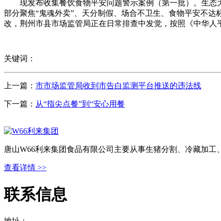
现发布收集餐饮食物平安问题警示案例（第一批）。生态大会
部分聚焦“鬼魂外卖”、天分制假、场合不卫生、食物平安不
改，荆州市县市场监管局正在日常排查中发觉，按照《中华人
关键词：
上一篇：
市市场监管局收到市告白监测平台推送的违法线
下一篇：
从“指尖点餐”到“安心用餐
唐山W66利来集团食品有限公司主要从事生猪分割、冷藏加工
查看详情 >>
联系信息
地址：