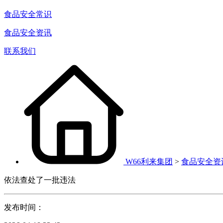
食品安全常识
食品安全资讯
联系我们
W66利来集团
>
食品安全资
依法查处了一批违法
发布时间：