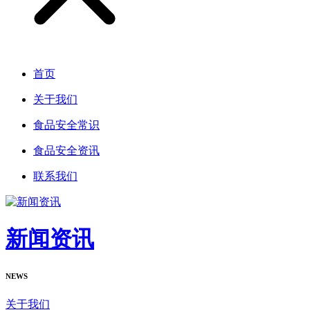
首页
关于我们
食品安全常识
食品安全资讯
联系我们
新闻资讯
NEWS
关于我们