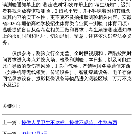
读测验通知单上的“测验法则”和次序册上的“考生须知”，迟到
者将视为放弃该项测验，2.留意平安，并不料味着附和其概念
或其内容的实正在性，更不克不及拍摄取测验相关内容。安徽
省2026年通俗高档学校招生体育类专业同一测验（体育四项）
温暖提醒盲目从命考点相关工做和要求，考生须按测验通知单
上的报到时间和地址，切勿迟到。留意，还将依法逃查法令义
务。
仅供参考，测验实行全笼盖、全时段视频和，严酷按照时
间要求进入考点并按入场、检录和测验，本日起，以及可能由
此而导致的受伤等风险，1.关心气候，严禁照顾各类通信东西
（如手机等无线领受、传送设备）、智能穿戴设备、电子存储
回忆录放设备、摄影摄像设备等物品进入测验区域，万万不克
不及迟到，
关键词：
上一篇：
操做人员卫生不达标、操做不规范、生熟东西
下一篇：
92年12月5日