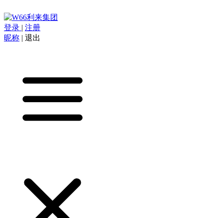
登录
|
注册
昵称
|
退出