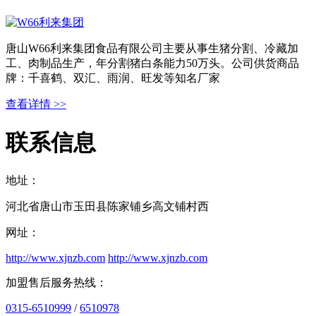
唐山W66利来集团食品有限公司主要从事生猪分割、冷藏加
工、肉制品生产，年分割猪白条能力50万头。公司供货商品
牌：千喜鹤、双汇、雨润、旺发等知名厂家
查看详情 >>
联系信息
地址：
河北省唐山市玉田县陈家铺乡高文铺村西
网址：
http://www.xjnzb.com
http://www.xjnzb.com
加盟售后服务热线：
0315-6510999
/
6510978