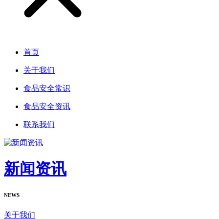
首页
关于我们
食品安全常识
食品安全资讯
联系我们
新闻资讯
NEWS
关于我们