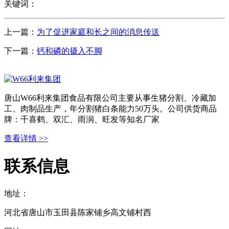
关键词：
上一篇：
为了促进家庭和长之间的消息传送
下一篇：
钙和磷的摄入不脚
唐山W66利来集团食品有限公司主要从事生猪分割、冷藏加
工、肉制品生产，年分割猪白条能力50万头。公司供货商品
牌：千喜鹤、双汇、雨润、旺发等知名厂家
查看详情 >>
联系信息
地址：
河北省唐山市玉田县陈家铺乡高文铺村西