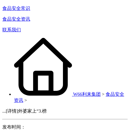
食品安全常识
食品安全资讯
联系我们
W66利来集团
>
食品安全
资讯
>
...[详情]外婆家上“3.榜
发布时间：