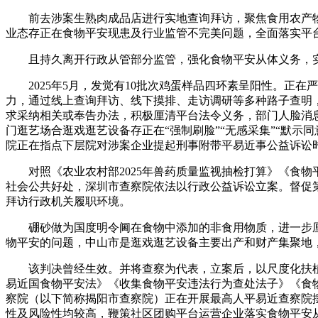
前去涉案生熟肉成品店进行实地查询拜访，聚焦食用农产物
业态存正在食物平安现患及行业监管不完美问题，全面落实平
且持久离开行政从管部分监管，强化食物平安从体义务，实
2025年5月，发觉有10批次鸡蛋样品四环素呈阳性。正在
力，通过线上查询拜访、线下摸排、走访调研等多种路子查明
求采纳相关或奉告办法，积极厘清平台法令义务，部门人脸消
门逛艺场合逛戏逛艺设备存正在“强制刷脸”“无感采集”“默
院正在指点下层院对涉案企业提起刑事附带平易近事公益诉讼时
对照《农业农村部2025年兽药质量监视抽检打算》《食物平安
社会公共好处，深圳市查察院依法以行政公益诉讼立案。督促
拜访行政机关履职环境。
硼砂做为国度明令阃在食物中添加的非食用物质，进一步厘清平
物平安的问题，中山市是逛戏逛艺设备主要出产和财产集聚地
该判决曾经生效。并将查察为代表，立案后，以尺度化扶植
易近国食物平安法》《收集食物平安违法行为查处法子》《食
察院（以下简称揭阳市查察院）正在开展最高人平易近查察院
性及风险性均较高，鞭策社区团购平台运营企业落实食物平安