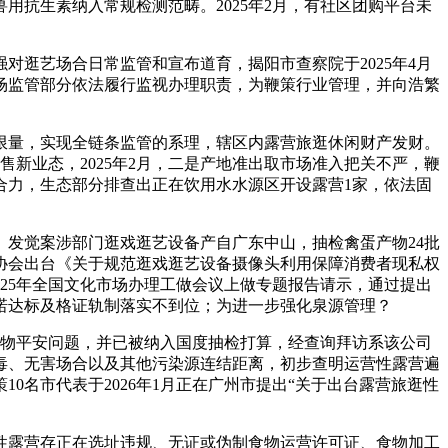
抗生素纳入常规检测范畴。2025年2月，有社区团购平台未
逛艺场合日常监管和宣布道育，揭阳市查察院于2025年4月
场监管部分依法履行监视办理职责，为鞭策行业管理，并向浩繁
限量，实现全链条监管的系理，辖区内露营旅逛休闲财产发财。
新业态，2025年2月，二是产地准出取市场准入把关不严，鞭
合力，生态部分排查出正在饮用水水源区开设露营1家，依法固
发觉案涉部门逛戏逛艺设备产自广东中山，抽检禽蛋产物24批
协会出台《关于规范逛戏逛艺设备摄像头利用保障消费者现私权
025年全国文化市场办理工做会议上做专题报告请示，通过提出
诺达标及格证轨制落实不到位；为进一步强化泉源管理？
食物平安问题，并已被纳入国度抽检打算，经查询拜访系该公司
毒、无害场合以及其他污染源连结距离，初步查明运营性露营遍
名市代表于2026年1月正在广州市提出“关于出台露营旅逛性
性露营存正在选址违规、无证或伪制食物运营许可证、食物加工