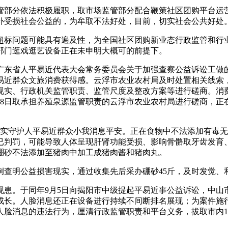
部分依法积极履职，取市场监管部分配合鞭策社区团购平台运营
补受损社会公益的，为牟取不法好处，目前，切实社会公共好处。
标问题可能具有遍及性，为全国社区团购新业态行政监管和行业
部门逛戏逛艺设备正在未申明大概可的前提下。
东省人平易近代表大会常务委员会关于加强查察公益诉讼工做的
近群众文旅消费获得感。云浮市农业农村局及时处置相关线索，
现实、行政机关监管职责、监管尺度及整改方案等进行磋商。消
月8日取承担养殖泉源监管职责的云浮市农业农村局进行磋商，正
切实守护人平易近群众小我消息平安。正在食物中不法添加有毒
已判罚，可能导致人体呈现肝肾功能受损、影响骨骼取牙齿发育
硼砂不法添加至猪肉中加工成猪肉酱和猪肉丸。
公益损害现实，通过收集先后采办硼砂45斤，及时发觉、和处置
。于同年9月5日向揭阳市中级提起平易近事公益诉讼，中山
成长。人脸消息还正在设备进行持续不间断排名展现；为案件施行
脸消息的违法行为，厘清行政监管职责和平台义务，拔取市内1