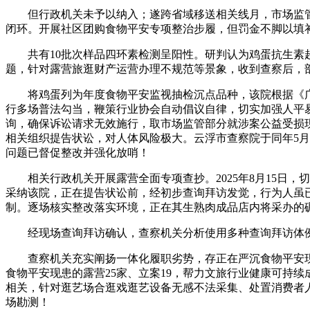
但行政机关未予以纳入；遂跨省域移送相关线月，市场监管
闭环。开展社区团购食物平安专项整治步履，但罚金不脚以填
共有10批次样品四环素检测呈阳性。研判认为鸡蛋抗生素超
题，针对露营旅逛财产运营办理不规范等景象，收到查察后，
将鸡蛋列为年度食物平安监视抽检沉点品种，该院根据《广
行多场普法勾当，鞭策行业协会自动倡议自律，切实加强人平易
询，确保诉讼请求无效施行，取市场监管部分就涉案公益受损
相关组织提告状讼，对人体风险极大。云浮市查察院于同年5
问题已督促整改并强化放哨！
相关行政机关开展露营全面专项查抄。2025年8月15日，
采纳该院，正在提告状讼前，经初步查询拜访发觉，行为人虽
制。逐场核实整改落实环境，正在其生熟肉成品店内将采办的
经现场查询拜访确认，查察机关分析使用多种查询拜访体例查明
查察机关充实阐扬一体化履职劣势，存正在严沉食物平安现患
食物平安现患的露营25家、立案19，帮力文旅行业健康可持续
相关，针对逛艺场合逛戏逛艺设备无感不法采集、处置消费者人
场勘测！