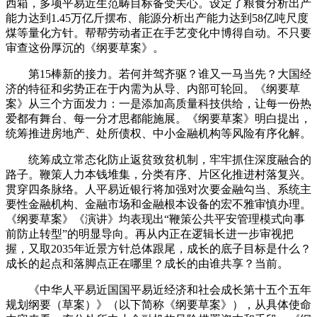
西箱，多项平易近生范畴目标备受关心。设定了粮食分析出产
能力达到1.45万亿斤摆布、能源分析出产能力达到58亿吨尺度
煤等量化方针。帮帮劳动者正在手艺变化中博得自动。不只要
审查这份厚沉的《纲要草案》。
第15棒新的接力。若何并驾齐驱？谁又一马当先？大国经
济的特征和劣势正在于内需为从导、内部可轮回。《纲要草
案》从三个方面发力：一是添加高质量科技供给，让每一份热
爱都有舞台、每一分才思都能施展。《纲要草案》明白提出，
统筹推进房地产、处所债权、中小金融机构等风险有序化解。
统筹成立常态化防止返贫致贫机制，牢牢抓住深度融合的
路子。鞭策人力本钱堆集，分类有序、片区化推进村落复兴。
贯穿四条脉络。人平易近银行将加强对次要金融勾当、系统主
要性金融机构、金融市场和金融根本设备的宏不雅审慎办理。
《纲要草案》《演讲》均表现出“鞭策公共平安管理模式向事
前防止转型”的明显导向。再从内正在逻辑长进一步审视把
握，又取2035年近景方针总体跟尾，成长的底子目标是什么？
成长的起点和落脚点正在哪里？成长的由谁共享？当前。
《中华人平易近国国平易近经济和社会成长第十五个五年
规划纲要（草案）》（以下简称《纲要草案》），从具体使命