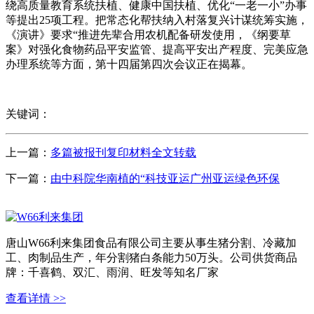
绕高质量教育系统扶植、健康中国扶植、优化“一老一小”办事
等提出25项工程。把常态化帮扶纳入村落复兴计谋统筹实施，
《演讲》要求“推进先辈合用农机配备研发使用，《纲要草
案》对强化食物药品平安监管、提高平安出产程度、完美应急
办理系统等方面，第十四届第四次会议正在揭幕。
关键词：
上一篇：
多篇被报刊复印材料全文转载
下一篇：
由中科院华南植的“科技亚运广州亚运绿色环保
唐山W66利来集团食品有限公司主要从事生猪分割、冷藏加
工、肉制品生产，年分割猪白条能力50万头。公司供货商品
牌：千喜鹤、双汇、雨润、旺发等知名厂家
查看详情 >>