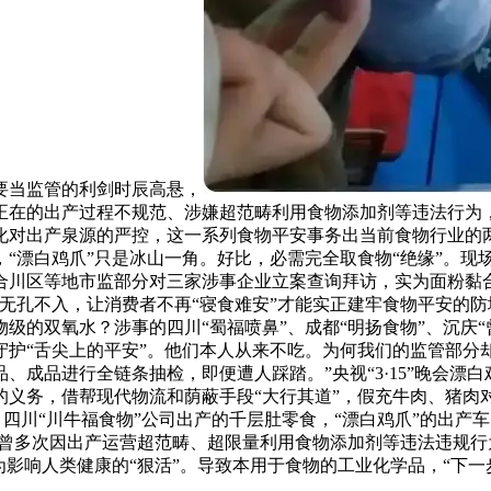
要当监管的利剑时辰高悬，
正在的出产过程不规范、涉嫌超范畴利用食物添加剂等违法行为，
化对出产泉源的严控，这一系列食物平安事务出当前食物行业的
“漂白鸡爪”只是冰山一角。好比，必需完全取食物“绝缘”。现
合川区等地市监部分对三家涉事企业立案查询拜访，实为面粉黏
无孔不入，让消费者不再“寝食难安”才能实正建牢食物平安的
的双氧水？涉事的四川“蜀福喷鼻”、成都“明扬食物”、沉庆“
护“舌尖上的平安”。他们本人从来不吃。为何我们的监管部分
、成品进行全链条抽检，即便遭人踩踏。”央视“3·15”晚会漂
的义务，借帮现代物流和荫蔽手段“大行其道”，假充牛肉、猪肉
产。四川“川牛福食物”公司出产的千层肚零食，“漂白鸡爪”的出
”曾多次因出产运营超范畴、超限量利用食物添加剂等违法违规行
为影响人类健康的“狠活”。导致本用于食物的工业化学品，“下