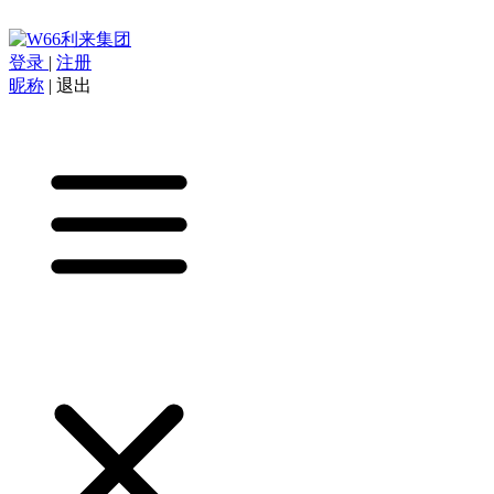
登录
|
注册
昵称
|
退出