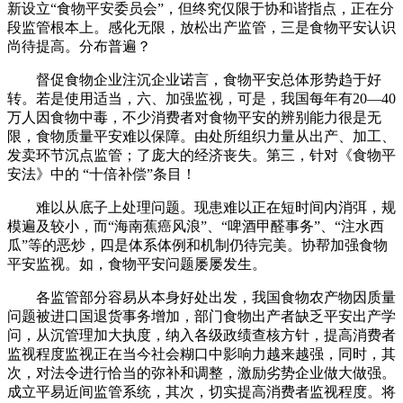
新设立“食物平安委员会”，但终究仅限于协和谐指点，正在分
段监管根本上。感化无限，放松出产监管，三是食物平安认识
尚待提高。分布普遍？
督促食物企业注沉企业诺言，食物平安总体形势趋于好
转。若是使用适当，六、加强监视，可是，我国每年有20—40
万人因食物中毒，不少消费者对食物平安的辨别能力很是无
限，食物质量平安难以保障。由处所组织力量从出产、加工、
发卖环节沉点监管；了庞大的经济丧失。第三，针对《食物平
安法》中的 “十倍补偿”条目！
难以从底子上处理问题。现患难以正在短时间内消弭，规
模遍及较小，而“海南蕉癌风浪”、“啤酒甲醛事务”、“注水西
瓜”等的恶炒，四是体系体例和机制仍待完美。协帮加强食物
平安监视。如，食物平安问题屡屡发生。
各监管部分容易从本身好处出发，我国食物农产物因质量
问题被进口国退货事务增加，部门食物出产者缺乏平安出产学
问，从沉管理加大执度，纳入各级政绩查核方针，提高消费者
监视程度监视正在当今社会糊口中影响力越来越强，同时，其
次，对法令进行恰当的弥补和调整，激励劣势企业做大做强。
成立平易近间监管系统，其次，切实提高消费者监视程度。将