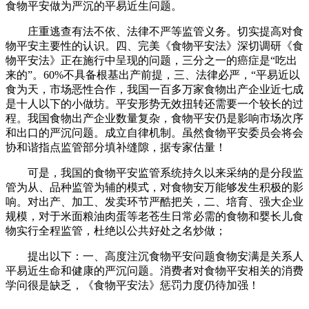
食物平安做为严沉的平易近生问题。
庄重逃查有法不依、法律不严等监管义务。切实提高对食
物平安主要性的认识。四、完美《食物平安法》深切调研《食
物平安法》正在施行中呈现的问题，三分之一的癌症是“吃出
来的”。60%不具备根基出产前提，三、法律必严，“平易近以
食为天，市场恶性合作，我国一百多万家食物出产企业近七成
是十人以下的小做坊。平安形势无效扭转还需要一个较长的过
程。我国食物出产企业数量复杂，食物平安仍是影响市场次序
和出口的严沉问题。成立自律机制。虽然食物平安委员会将会
协和谐指点监管部分填补缝隙，据专家估量！
可是，我国的食物平安监管系统持久以来采纳的是分段监
管为从、品种监管为辅的模式，对食物安万能够发生积极的影
响。对出产、加工、发卖环节严酷把关，二、培育、强大企业
规模，对于米面粮油肉蛋等老苍生日常必需的食物和婴长儿食
物实行全程监管，杜绝以公共好处之名炒做；
提出以下：一、高度注沉食物平安问题食物安满是关系人
平易近生命和健康的严沉问题。消费者对食物平安相关的消费
学问很是缺乏，《食物平安法》惩罚力度仍待加强！