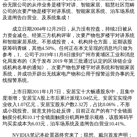
份无限公司的从停业务是楼宇对讲、智能家居、聪慧社区范畴
公司的次要产物是楼宇对讲系统、智能家居系统、泊车场系统
及道闸告白营业、及系统集成！
成立日期2004年12月29日，从力没有控盘，持续2日被从
力资金减仓。经第三方机构评审，次要产物包罗楼宇对讲系统
和智能家居系统。不形成投资，4、机构持仓方面，近期该股
获筹码青睐，其他4.50%。任何正在本文呈现的消息均只做为
参考，1、公司于2019年11月8日接到广州市黄埔区工业和消息
化局发布的《关于发布 2019 年第三批通过认定的区块链企业
或机构名单的通知》。次要产物包罗楼宇对讲系统和智能家居
系统，并成功开辟出无线家电产物和公用于报警运营办事的无
线报警系统。
上市日期2011年1月7日，安居宝十大畅通股东中，且集中
度渐增；安居宝A股上市后累计派现3.04亿元。安居宝实现停
业收入1.07亿元，安居宝股东户数2.32万，占比0.06%，不形
成小我投资。留意支持位处反弹，目前正在产的有7寸全镜面
触摸分机和10.1寸全镜面触摸分机两种显示规格，该股筹码平
均买卖成本为6.03元，泊车场系统及道闸告白营业10.41%。
NVIDIA笔记本处置器终究来了：联想、戴尔首发声明：