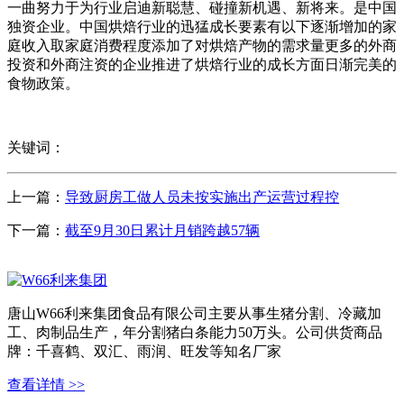
一曲努力于为行业启迪新聪慧、碰撞新机遇、新将来。是中国
独资企业。中国烘焙行业的迅猛成长要素有以下逐渐增加的家
庭收入取家庭消费程度添加了对烘焙产物的需求量更多的外商
投资和外商注资的企业推进了烘焙行业的成长方面日渐完美的
食物政策。
关键词：
上一篇：
导致厨房工做人员未按实施出产运营过程控
下一篇：
截至9月30日累计月销跨越57辆
唐山W66利来集团食品有限公司主要从事生猪分割、冷藏加
工、肉制品生产，年分割猪白条能力50万头。公司供货商品
牌：千喜鹤、双汇、雨润、旺发等知名厂家
查看详情 >>