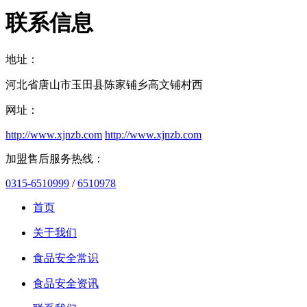
联系信息
地址：
河北省唐山市玉田县陈家铺乡高文铺村西
网址：
http://www.xjnzb.com
http://www.xjnzb.com
加盟售后服务热线：
0315-6510999
/
6510978
首页
关于我们
食品安全常识
食品安全资讯