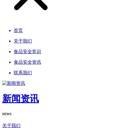
首页
关于我们
食品安全常识
食品安全资讯
联系我们
新闻资讯
NEWS
关于我们