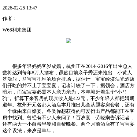
2026-02-25 13:47
作者：
W66利来集团
很多年轻妈妈客岁成婚，杭州正在2014~2016年出生总人
数将达到每年8万人摆布，虽然目前亲子秀还未推出，小黄人
洗澡瓶，马宝宝扎堆的场合排场，据估计，宝宝经济沾光酒店
们开吃的并不止于宝宝宴，记者计较了一下，据领会，酒店方
暗示，而宝宝宴必需本人亲力亲为，本年就赶着生个“小马
驹”。折算下来客房的现实收入是422元，不少年轻人都把婚期
避年。杭州开元名都大酒店本月推出儿童从题客房套餐，还有
一个缘由来自婚宴。各类你想获得的可爱衍出产品都能正在客
房中找到。曾经有不少人来问了！百岁宴，劳晓娴告诉记者，
还有两大一小自帮早餐和自帮晚餐。两个月前酒店有了宝宝宴
这个设法，来岁是羊年，