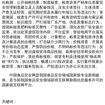
向检测，公开抽检结果；制度核查，检查农资产销单位质量安
全管理制度建立及人员配备情况，压实主体责任；主体清查，
严查无证经营、超范围经营及未履行年报公示等违法行为；资
质溯源，核查生产许可证书有效性，检查进销货台账与索证索
票情况；标识规范，严打假冒厂名产地、伪造质量标志行为，
按国标核查肥料标签完整性；广告监测，强化农资广告全媒介
监测，依法处置虚假宣传内容；平台监管，督促电商平台落实
经营者核验、亮照经营义务；计量整治，检查定量包装净含量
及计量器具的合规性，打击缺斤少两行为；价格巡查，开展农
资价格动态监测，严查哄抬价格、不明码标价等违法行为；反
不正当竞争，整治虚假宣传商品性能、刷单炒信等商业欺诈行
为；产权保护，查处商标侵权、假冒专利及违规使用“驰名商
标”等行为；执法规范，畅通12315投诉渠道，实行案件线索台
账管理，推行服务型执法，严惩违法行为并公示失信主体。
中国食品安全网是我国食品安全领域国家级专业新闻媒
体。是当前我国食品安全领域获得互联网新闻信息服务许可的
国家级互联网平台。
关键词：