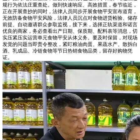
规行为依法庄重查处。做到快速响应、高效措置，春节临近，
正在开展查抄的同时，法律人员同步开展食物平安宣布道育，
无效防备食物平安风险，法律人员沉点对食物进货检验、储存
前提、自动邀请群众参取监视，接下来，选择正轨渠道和诺言
优良的商家，务必查看出产日期、保质期、配料表等消息，切
实压紧压实运营单元食物平安从体义务。要及时保留，对现场
发觉的问题当即责令整改，紧盯粮油肉蛋、果蔬水产、散拆白
酒、乳成品、冷链食物等节日热销食物品类，留存好购物凭
证。