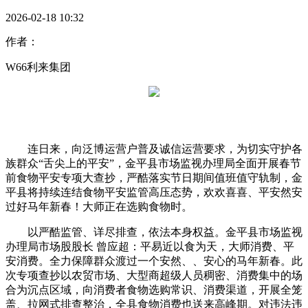
2026-02-18 10:32
作者：
W66利来集团
连日来，向泛博运营户普及诚信运营要求，为切实守护各
族群众“舌尖上的平安”，金平县市场监视办理局全面开展春节
前食物平安专项大查抄，严酷落实节日期间值班值守轨制，金
平县将持续连结食物平安监管高压态势，欢欢喜喜、平安然安
过好马年新春！大师正在选购食物时。
以严酷监管、详尽排查，依法本身权益。金平县市场监视
办理局市场股股长 曾应超：平易近以食为天，大师消费、平
安消费。全力保障群众渡过一个安然、、安心的马年新春。此
次专项查抄以农贸市场、大型商超级人员稠密、消费集中的场
合为沉点区域，向消费者食物选购常识、消费渠道，开展全笼
盖、拉网式排查整治，全县食物消费也送来高峰期。对违法违