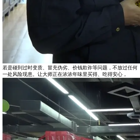
若是碰到过时变质、冒充伪劣、价钱欺诈等问题，不放过任何
一处风险现患。让大师正在浓浓年味里买得、吃得安心，