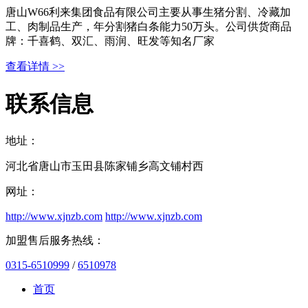
唐山W66利来集团食品有限公司主要从事生猪分割、冷藏加
工、肉制品生产，年分割猪白条能力50万头。公司供货商品
牌：千喜鹤、双汇、雨润、旺发等知名厂家
查看详情 >>
联系信息
地址：
河北省唐山市玉田县陈家铺乡高文铺村西
网址：
http://www.xjnzb.com
http://www.xjnzb.com
加盟售后服务热线：
0315-6510999
/
6510978
首页