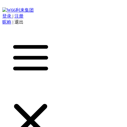
登录
|
注册
昵称
|
退出