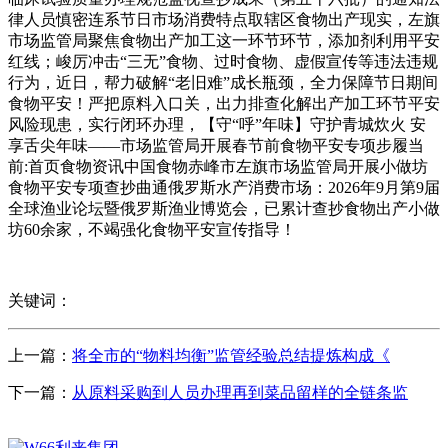
律人员慎密连系节日市场消费特点取辖区食物出产现实，左旗
市场监管局聚焦食物出产加工这一环节环节，添加剂利用平安
红线；峻厉冲击“三无”食物、过时食物、虚假宣传等违法违规
行为，近日，帮力破解“老旧难”成长瓶颈，全力保障节日期间
食物平安！严把原料入口关，出力排查化解出产加工环节平安
风险现患，实行闭环办理，【守“呼”年味】守护青城炊火 安
享舌尖年味——市场监管局开展春节前食物平安专项步履当
前:首页食物资讯中国食物赤峰市左旗市场监管局开展小做坊
食物平安专项查抄曲通俄罗斯水产消费市场：2026年9月第9届
全球渔业论坛暨俄罗斯渔业博览会，已累计查抄食物出产小做
坊60余家，不竭强化食物平安宣传指导！
关键词：
上一篇：
将全市的“物料均衡”监管经验总结提炼构成《
下一篇：
从原料采购到人员办理再到菜品留样的全链条监