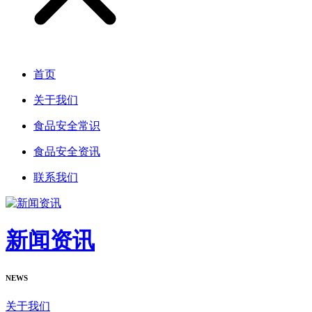
首页
关于我们
食品安全常识
食品安全资讯
联系我们
新闻资讯
NEWS
关于我们