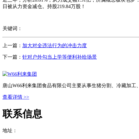
日被从力资金减仓。持股219.84万股！
关键词：
上一篇：
加大对全违法行为的冲击力度
下一篇：
针对户外勾当上学等便利补给场景
唐山W66利来集团食品有限公司主要从事生猪分割、冷藏加工
查看详情 >>
联系信息
地址：