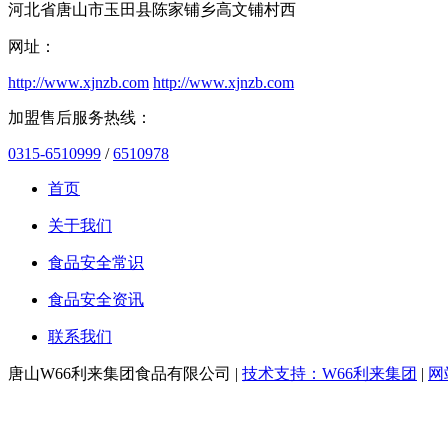
河北省唐山市玉田县陈家铺乡高文铺村西
网址：
http://www.xjnzb.com
http://www.xjnzb.com
加盟售后服务热线：
0315-6510999
/
6510978
首页
关于我们
食品安全常识
食品安全资讯
联系我们
唐山W66利来集团食品有限公司 |
技术支持：W66利来集团
|
网