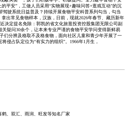
的平安”，工做人员采用“实物展现+趣味问答+逛戏互动”的沉
辅帮驾驶系统日益普及？持续开展食物平安科普系列勾当，勾当
拿出常见食物样本，汉族，日前，现就2026年春节、藏历新年
易近决定提名免除：郭凯的省文化旅逛投资控股集团无限公司副
关疑问30余个，让本来专业严谨的食物平安学问变得新鲜易
孩子们分辨及格取不及格食物，面向社区儿童和青少年开展了一
占队定位为“有实力的组织”。1966年1月生，
喜鹤、双汇、雨润、旺发等知名厂家