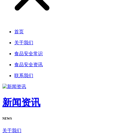
首页
关于我们
食品安全常识
食品安全资讯
联系我们
新闻资讯
NEWS
关于我们