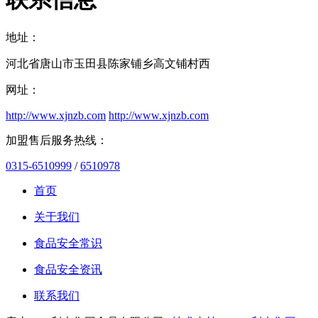
地址：
河北省唐山市玉田县陈家铺乡高文铺村西
网址：
http://www.xjnzb.com
http://www.xjnzb.com
加盟售后服务热线：
0315-6510999
/
6510978
首页
关于我们
食品安全常识
食品安全资讯
联系我们