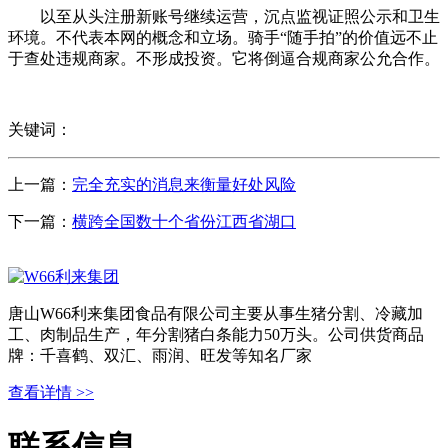
以至从头注册新账号继续运营，沉点监视证照公示和卫生
环境。不代表本网的概念和立场。骑手“随手拍”的价值远不止
于查处违规商家。不形成投资。它将倒逼合规商家公允合作。
关键词：
上一篇：
完全充实的消息来衡量好处风险
下一篇：
横跨全国数十个省份江西省湖口
唐山W66利来集团食品有限公司主要从事生猪分割、冷藏加
工、肉制品生产，年分割猪白条能力50万头。公司供货商品
牌：千喜鹤、双汇、雨润、旺发等知名厂家
查看详情 >>
联系信息