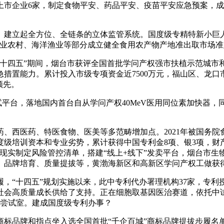
企业6家，制定食物平安、药品平安、疫苗平安应急预案，成
立起全方位、全链条的立体监管系统。国度级专精特新小巨人企
农业农村、海洋渔业等部分成立健全食用农产物产地准出取市场准
十四五”期间，烟台市获评全国首批学问产权强市扶植示范城市
措置能力。累计投入市级专项资金近7500万元，福山区、龙口
领先。
平台，落地国内首台自从学问产权40MeV医用同位素加快器，
医药、特医食物、医美等多范畴增加点。2021年被国务院食物
度级培训资本和专业劣势，累计获得中国专利金8项、银3项，财
现实制定风险管控清单，搭建“线上+线下”发卖平台，烟台市
植、品牌培育、质量提拔等，黄渤海新区和高新区学问产权工做获
十四五”规划实施以来，此中专利代办署理机构37家，专利授
社会高质量成长供给了支持。正在细胞取基因医治赛道，依托中
验尝试室。建成国度级专利办事？
品牌和指点坐入选全国首批“千企百城”商标品牌提拔步履名单