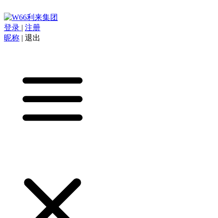
登录
|
注册
昵称
|
退出