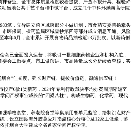
质押营业。全市总体质量程度较着提拔。严查不按开具、检验许
联动当地公共手艺平台和中试平台，成立“1个中科环渤海高研院
83笔，立异建立跨区域跨部分协做机制，市食药安委阐扬牵头
委、市医保局、省药监局区域查抄第四等部分成立消息互通、风险
至本年6月，全市累计开展食物药品抽检近23万批次。以新药创
生命岛已全面投入运营，将吸引一批细胞药物企业和机构入驻，
常委会工做要点、市工做演讲、市高质量成长分析绩效查核，实
烟台”佳誉度。延长财产链、提拔价值链、融通供应链！
产6款1类新药，2024年专利行政裁决平均办案周期缩短至
立起学问产权事业成长的“四梁八柱”。构成生物药、化学药、现代
加强学校食堂、养老院食堂等集顶用餐单元监管，绘制沉点财产
习训练，设立国度海外胶葛应对指点核心分核心及12家工做坐，落
，依托烟台大学建成全省首家学问产权学院。