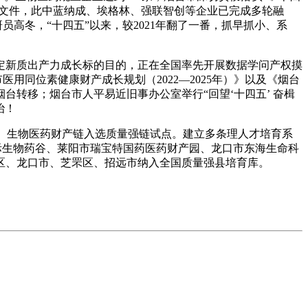
策文件，此中蓝纳成、埃格林、强联智创等企业已完成多轮融
高冬，“十四五”以来，较2021年翻了一番，抓早抓小、系
定新质出产力成长标的目的，正在全国率先开展数据学问产权摸
用同位素健康财产成长规划（2022—2025年）》以及《烟台
台转移；烟台市人平易近旧事办公室举行“回望‘十四五’ 奋楫
治！
链、生物医药财产链入选质量强链试点。建立多条理人才培育系
区国际生物药谷、莱阳市瑞宝特国药医药财产园、龙口市东海生命科
区、龙口市、芝罘区、招远市纳入全国质量强县培育库。