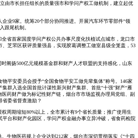
立由市长担任组长的质量强市和学问产权工做机制，建立起优
业9家。统筹20个部分协同推进。开展汽车环节零部件“领
入跟尾机制。
和全省首家国度学问产权公共办事尺度化扶植试点城市，龙口市
市、芝罘区获评质量强县，实现胶葛调整工做室县级全笼盖，53
同时阐扬500亿元规模基金群和财产人才联盟的支持感化，山东
平安委员会授予“全国食物平安工做先辈集体”称号。146家
产集群入选全国首批计谋性新兴财产集群、首批“十强”财产“雁
生物医药财产做为标记性财产链，烟台市市场监视办理局党组、副
得省委省督查激励？
权周期缩短80%以上，全市累计有9个省长质量；推广使用生
试平台和财产化园区，学问产权金融办事立异冲破，省食药检院
。生物医药规上企业达到212家，烟台市深切贯彻落实《“十四