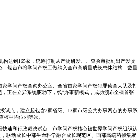
机构达到165家，统筹打制从产物研发、、查验审批到出产发卖
心；烟台市将学问产权工做纳入全市高质量成长总体结构，数量
家学问产权查察办公室、全省首家学问产权犯罪侦查大队及打
妮，正在立异系统驱动下，线”办事新模式，成功颁布全省首张
试点，建立起包含2家省级、13家市级公共办事网点的办事系
项查核中均位列等次。
级快速和行政裁决试点，市学问产权核心被世界学问产权组织认
拔，联动成长中部生命科学融合成长现范区、西部高端药械集聚