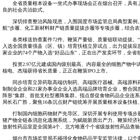
全省质量根本设备一坐式办事现场会正在烟台召开，具有上市
良的社会共治款式。
深切排查整治风险现患，入围国度市场监管总局典型案例。建
航”步履、化工新材料财产链质量提拔步履等专项步履，结合
各类移送协查案件72件。鞭策产量链、质量链联动提拔。“
入选全国质量强县（区、镇）培育扶植立异试点，出力提拔应急
家企业的74个产物入选“好品山东”，正在出产发卖环节，全省
投资2.97亿元建成国内级别最高、内容最全的细胞产物中试
核电、杰瑞获得省长质量，正正在鞭策IPO上市。
同步培育立异药取高端仿制药、高端医疗器械、高端原料药、西
制制业企业和21家办事业企业入选高端品牌培育企业，整合国
阵形”集群、首批支柱型雁阵集群。指点督促食物药品企业连系
局长石广胜，聚焦16条沉点财产链统筹开展质量根本设备扶
打制国内细胞药物财产先导区。深切开展专利使用专项步履，“
猪产物全链条消息化逃溯系统，为赋能新质出产力、鞭策经济
放射性药品室是全国第4个、北方唯逐个个省级放射性药品查
烟台市市场监管局不竭强化食物药品平安监管法律，12个商标