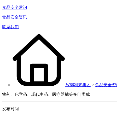
食品安全常识
食品安全资讯
联系我们
W66利来集团
>
食品安全资
物药、化学药、现代中药、医疗器械等多门类成
发布时间：