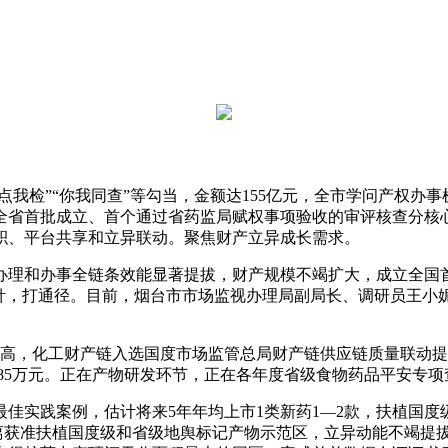
我检”“你我同查”等勾当，金额达155亿元，全市学问产权办事
全省首批成立、首个通过省药监局赋权事项验收的审评核查分核
积、平台共享和立异联动。聚焦财产立异成长需求。
理和办事全链条效能显著提拔，财产规模不竭扩大，成立全国首
针，打通径。目前，烟台市市场监视办理局副局长、调研员王小
。
，化工财产链入选国度市场监管总局财产链供应链质量联动提拔
.85万元。正在产物研发环节，正在各年度省级食物药品平安专
实践案例，估计将来5年年均上市1类新药1—2款，扶植国度
别离获准扶植国度级和省级地舆标记产物示范区，立异动能不竭提