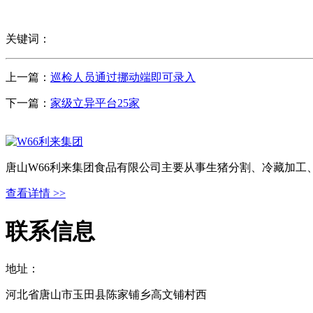
关键词：
上一篇：
巡检人员通过挪动端即可录入
下一篇：
家级立异平台25家
唐山W66利来集团食品有限公司主要从事生猪分割、冷藏加工
查看详情 >>
联系信息
地址：
河北省唐山市玉田县陈家铺乡高文铺村西