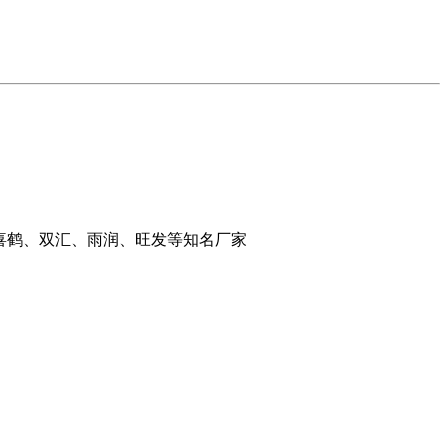
喜鹤、双汇、雨润、旺发等知名厂家