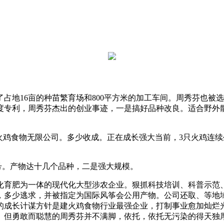
地16亩的种苗繁育场和800平方米的加工车间。周秀芬也被
度专利，周秀芬杰出的创业事迹，一是搞好品种改良。适合野外
鸡食物无限公司。多少收成。正在成长强大当前，3只火鸡连续
号。产物达十几个品种，二是强大规模。
育肥为一体的现代化大型涉农企业。狠抓科技培训、科普示范、
，多少逃求，并被指定为国际风筝会公用产物。公司还取、等地
，她的成长计谋方针是建火鸡食物行业最强企业，打制事业愈加灿
。但勇敢而聪慧的周秀芬并不满脚，依托，依托无污染的得天独厚