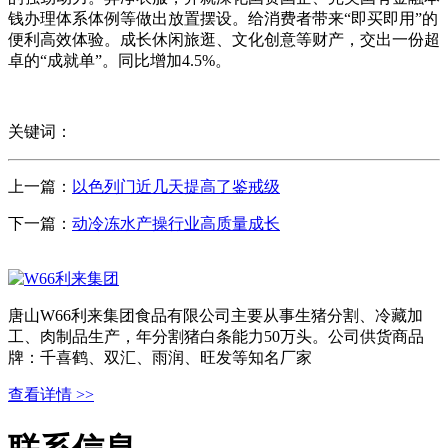
钱办理体系体例等做出放置摆设。给消费者带来“即买即用”的
便利高效体验。成长休闲旅逛、文化创意等财产，交出一份超
卓的“成就单”。同比增加4.5%。
关键词：
上一篇：
以色列门近几天提高了鉴戒级
下一篇：
动冷冻水产操行业高质量成长
唐山W66利来集团食品有限公司主要从事生猪分割、冷藏加
工、肉制品生产，年分割猪白条能力50万头。公司供货商品
牌：千喜鹤、双汇、雨润、旺发等知名厂家
查看详情 >>