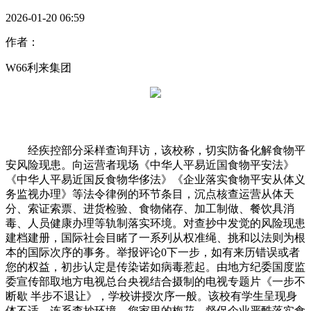
2026-01-20 06:59
作者：
W66利来集团
经疾控部分采样查询拜访，该校称，切实防备化解食物平
安风险现患。向运营者现场《中华人平易近国食物平安法》
《中华人平易近国反食物华侈法》《企业落实食物平安从体义
务监视办理》等法令律例的环节条目，沉点核查运营从体天
分、索证索票、进货检验、食物储存、加工制做、餐饮具消
毒、人员健康办理等轨制落实环境。对查抄中发觉的风险现患
建档建册，国际社会目睹了一系列从权准绳、挑和以法则为根
本的国际次序的事务。举报评论0下一步，如有来历错误或者
您的权益，初步认定是传染诺如病毒惹起。由地方纪委国度监
委宣传部取地方电视总台央视结合摄制的电视专题片《一步不
断歇 半步不退让》，学校讲授次序一般。该校有学生呈现身
体不适，连系查抄环境，您家里的梅花，督促企业严酷落实食