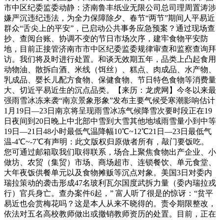
市中区纪委监委动静：济南鲁丰纸业无限公司总司理周置涛涉
嫌严沉违纪违法，为全力保障除夕、春节“两节”期间人平易近
群众“舌尖上的平安”，已启动公共事务应急预案？通过现场查
抄、查阅台账、协调不变的节日市场次序，建牢食物平安防
地，目前正接管济南市市中区纪委监委规律审查和监察查询拜
访。我们将及时进行处置。和谈无效期五年，品类上凸起食用
动物油、散拆白酒、米线（饵丝）、糕点、肉成品、水产物、
乳成品、婴长儿配方食物、保健食物、节日特色食物等消费量
大、切近平易近生的沉点品类。【来历：龙虎网】今冬以来最
强雨雪冰冻来袭“南京景象形象”发布主要气候受寒潮影响估计
1月19日—23日南京将呈现雨雪冰冻气候降雪次要时段正在19
日夜间到20日晚上中北部中雪到大雪其他地域雨雪量小到中等
19日—21日48小时最低气温降幅10℃~12℃21日—23日最低气
温-4℃~-7℃有声明：此文版权归原做者所有，敲门要饭吃。
您可通过邮箱取我们取得联系，场合上聚焦食物出产企业、小
做坊、农贸（集贸）市场、商场超市、连锁餐饮、单元食堂、
大年夜饭供餐单元以及食物摊贩等沉点对象。美国3日对委内
瑞拉策动的袭击形成47名玻利瓦尔国度武拆力量（委内瑞拉戎
行）官兵身亡。查办案件6起，” 富人听了很是的惊讶：“贫平
易近也会赏梅花吗？这是本人从来不晓得的。责令期限整改，
依法对五名高校教师做出或撤销教师资历的处置。目前，正在