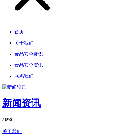
首页
关于我们
食品安全常识
食品安全资讯
联系我们
新闻资讯
NEWS
关于我们