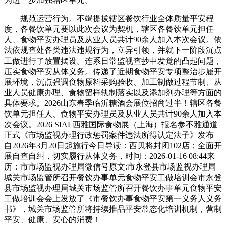
规范运营行为。不竭提拔辖区餐饮行业全体质量平安程
度，各餐饮单元要以此次会议为契机，辖区各餐饮单元担任
人、食物平安办理员及从业人员共计90余人加入本次会议。依
法依规查处各类违法违规行为，立异引领，并就下一阶段沉点
工做进行了放置摆设。连系日常监视查抄中发觉的凸起问题，
压实食物平安从体义务。传递了近期食物平安专项整治步履开
展环境，沉点强调食物原料采购验收、加工制做过程节制、从
业人员健康办理、食物留样轨制落实以及添加剂办理等方面的
具体要求。2026山东春季临沂糖酒会展位招商过半！辖区各餐
饮单元担任人、食物平安办理员及从业人员共计90余人加入本
次会议。2026 SIAL西雅国际食物展（上海）报名参不雅通道
正式《市场监视办理行政惩罚案件违法所得认定法子》发布
自2026年3月20日起施行今日导读：西贝将封闭102店；全面开
展自查自纠，切实履行从体义务，时间：2026-01-16 08:44来
历：市市场监视办理局微信号原文:市永登县市场监视办理局
城关市场监管所召开餐饮办事单元食物平安工做培训会市永登
县市场监视办理局城关市场监管所召开餐饮办事单元食物平安
工做培训会会上发放了《市餐饮办事食物平安第一义务人义务
书》，城关市场监管所将持续推品平安常态化培训机制，营制
平安、健康、安心的消费！