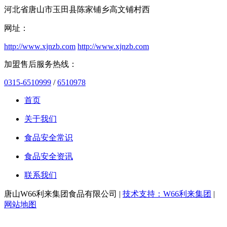
河北省唐山市玉田县陈家铺乡高文铺村西
网址：
http://www.xjnzb.com
http://www.xjnzb.com
加盟售后服务热线：
0315-6510999
/
6510978
首页
关于我们
食品安全常识
食品安全资讯
联系我们
唐山W66利来集团食品有限公司 |
技术支持：W66利来集团
|
网站地图