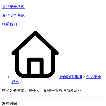
食品安全常识
食品安全资讯
联系我们
W66利来集团
>
食品安全
资讯
>
辖区各餐饮单元担任人、食物平安办理员及从业
发布时间：