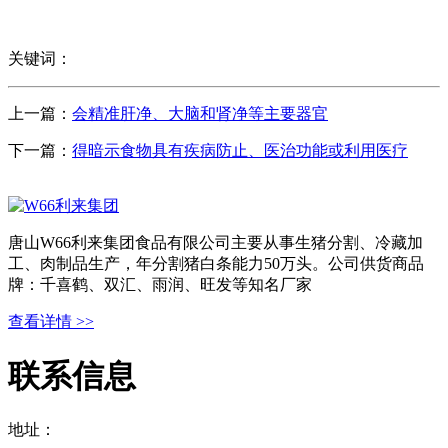
关键词：
上一篇：
会精准肝净、大脑和肾净等主要器官
下一篇：
得暗示食物具有疾病防止、医治功能或利用医疗
唐山W66利来集团食品有限公司主要从事生猪分割、冷藏加
工、肉制品生产，年分割猪白条能力50万头。公司供货商品
牌：千喜鹤、双汇、雨润、旺发等知名厂家
查看详情 >>
联系信息
地址：