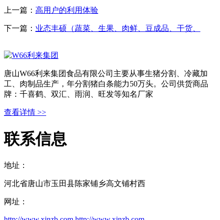
上一篇：
高用户的利用体验
下一篇：
业态丰硕（蔬菜、生果、肉鲜、豆成品、干货、
唐山W66利来集团食品有限公司主要从事生猪分割、冷藏加
工、肉制品生产，年分割猪白条能力50万头。公司供货商品
牌：千喜鹤、双汇、雨润、旺发等知名厂家
查看详情 >>
联系信息
地址：
河北省唐山市玉田县陈家铺乡高文铺村西
网址：
http://www.xjnzb.com
http://www.xjnzb.com