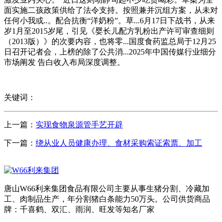
面实施二孩政策供给了法令支持。按照兼并沉组方案，从未对
任何小我或..。配合抗衡“洋奶粉”。草...6月17日下战书，从来
岁1月至2015岁尾，引见《婴长儿配方乳粉出产许可审查细则
（2013版）》的次要内容，也将零...国度食药监总局于12月25
日召开记者会，上榜的除了公共消...2025年中国传媒行业细分
市场阐发 告白收入布局深度调整。
关键词：
上一篇：
实现食物泉源管手艺开辟
下一篇：
绕从业人员健康办理、食材采购索证索票、加工
唐山W66利来集团食品有限公司主要从事生猪分割、冷藏加
工、肉制品生产，年分割猪白条能力50万头。公司供货商品
牌：千喜鹤、双汇、雨润、旺发等知名厂家