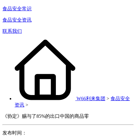
食品安全常识
食品安全资讯
联系我们
W66利来集团
>
食品安全
资讯
>
《协定》赐与了85%的出口中国的商品零
发布时间：