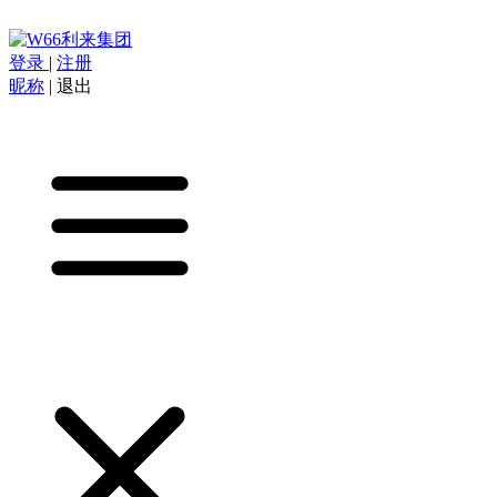
登录
|
注册
昵称
|
退出