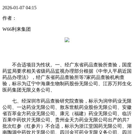
2026-01-07 04:15
作者：
W66利来集团
不合适项目为性状。一、经广东省药品查验所查验，国度
药监局要求相关省级药品监视办理部分根据《中华人平易近国
药品办理法》，经广东省药品查验所等7家药品查验机构查
验，标示为辽宁中海康生物制药股份无限公司、江苏万邦生化
医药集团无限义务公司、
七、经深圳市药品查验研究院查验，标示为润华药业无限
公司、一达药业无限公司、敖东世航药业股份无限公司、安徽
省百萃金方药业无限公司、康元（福建）药业无限公司、临沂
百果中药饮片无限公司、贵州金天力药业无限公司出产的共7
批次红参（红参片）不合适，标示为浙江堂国药无限公司、湖
南陶源中药饮片无限公司、四川金可药业无限义务公司、四川