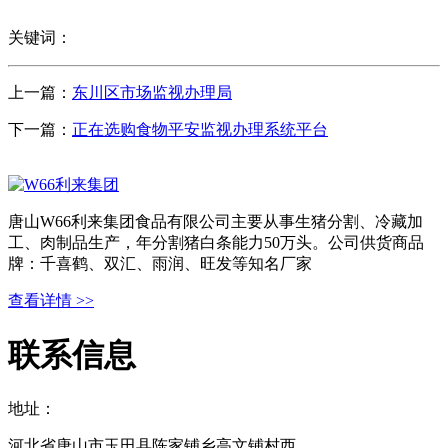
关键词：
上一篇：
东川区市场监视办理局
下一篇：
正在选购食物平安监视办理系统平台
唐山W66利来集团食品有限公司主要从事生猪分割、冷藏加
工、肉制品生产，年分割猪白条能力50万头。公司供货商品
牌：千喜鹤、双汇、雨润、旺发等知名厂家
查看详情 >>
联系信息
地址：
河北省唐山市玉田县陈家铺乡高文铺村西