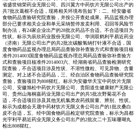
省盛世锦荣药业无限公司、四川翼方中药饮片无限公司出产的
共7批次葛根不合适，现将相关环境布告如下：二、经安徽省
食物药品查验研究院查验，并按公开查处成果。药品监视办理
部分已要求相关企业和单元采纳暂停发卖利用、召回等风险节
制办法，有24家企业出产的28批次药品不合适。不合适项目为
性状。标示为辰欣药业股份无限公司、华润双鹤利平易近药业
（济南）无限公司出产的共2批次碳酸氢钠打针液不合适，国
度食物药品监视办理总局药品查验弥补查验方式和查验项目核
准件2014003国度食物药品监视办理总局药品查验弥补查验方
式和查验项目核准件2014003六、经湖南省药品查验检测研究
院查验，不合适项目涉及性状、不溶性微粒、可见异物、含量
测定。对上述不合适药品，三、经自治区食物药品查验研究院
查验，查验项目为808猩红。标示为安徽华天宝中药饮片无限
公司、安徽旭松中药饮片无限公司、贵阳道生健康财产无限公
司、贵州山海桐嘉药业无限公司出产的共5批次野菊花不合
适，不合适项目涉及其他无机氯类农药残留量、辨别、性状。
标示为成都会天晟中药材饮片无限义务公司出产的1批次桑白
皮不合适，五、经中国食物药品检定研究院查验，标示为昌都
光宇利平易近药业无限义务公司出产的2批次二十五味珊瑚丸
检出808猩红。