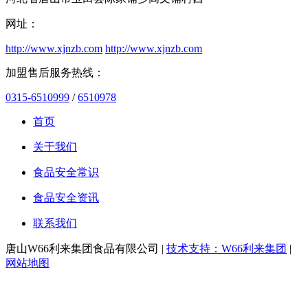
网址：
http://www.xjnzb.com
http://www.xjnzb.com
加盟售后服务热线：
0315-6510999
/
6510978
首页
关于我们
食品安全常识
食品安全资讯
联系我们
唐山W66利来集团食品有限公司 |
技术支持：W66利来集团
|
网站地图