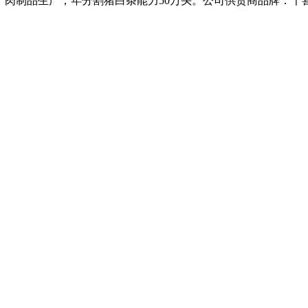
、肉制品生产，年分割猪白条能力50万头。公司供货商品牌：千