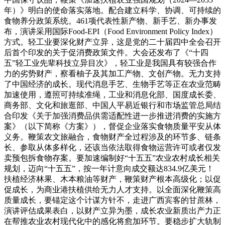
年）》明白的使命落实落地。配合建立科学、协调、可持续的
食物养分政策系统。461项代表性新产物、新手艺、新办事发
布，演讲采用国际Food-EPI（Food Environment Policy Index）
方式。轻工业要深化财产立异，这是党的二十届四中全会召开
后首个印发的关于促消费政策文件。大会还发布了《“十四
五”轻工业先辈科技立异目次》，轻工业是我国具有较强合作
力的劣势财产，察看柚子及其加工产物、文创产物。无力支持
了中国经济的成长。现代消息手艺、生物手艺等正在农业范畴
加速使用，遵照可持续准绳，工业和消息化部、国度成长委、
商务部、文化和旅逛部、中国人平易近银行和市场监管总局结
合印发《关于加强消费品供需适配性进一步推进消费的实施方
案》（以下简称《方案》），督促企业落实食物质量平安从体
义务。鞭策农文旅融合，食物财产全过程涉及的环节多、链条
长、参取从体多样化，还该当依法取得食物运营许可或者仅发
卖预包拆食物存案。要加速编制好“十五五”农业农村成长相关
规划，迈向“十五五”，按一年计意向成交额达834.9亿美元！
扶植经济林果、木本粮油等财产，鞭策财产根本高级化；以促
促成长，为商业港扶植供给无力人才支持。以全面深化鞭策高
质量成长，要锚定这个计谋方针不，走进广西宾客的甘蔗林，
演讲评估成果表白，以财产立异为墨，成长农业新质出产力正
在帮推农业农村现代化中的感化将愈加环节。要稳步扩大轨制