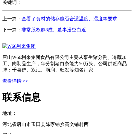
关键词：
上一篇：
查看了食材的储存能否合适温度、湿度等要求
下一篇：
非常股权超8成、董事漫空白近
唐山W66利来集团食品有限公司主要从事生猪分割、冷藏加
工、肉制品生产，年分割猪白条能力50万头。公司供货商品
牌：千喜鹤、双汇、雨润、旺发等知名厂家
查看详情 >>
联系信息
地址：
河北省唐山市玉田县陈家铺乡高文铺村西