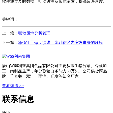
软件通过及时数据、批次逃溯及智能阐发，提高反映速度。
关键词：
上一篇：
联动属地分析管理
下一篇：
急值守工做；演讲、统计辖区内突发事务的环境
唐山W66利来集团食品有限公司主要从事生猪分割、冷藏加
工、肉制品生产，年分割猪白条能力50万头。公司供货商品
牌：千喜鹤、双汇、雨润、旺发等知名厂家
查看详情 >>
联系信息
地址：