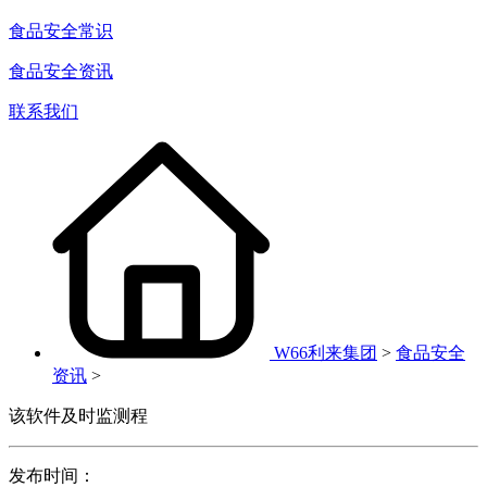
食品安全常识
食品安全资讯
联系我们
W66利来集团
>
食品安全
资讯
>
该软件及时监测程
发布时间：