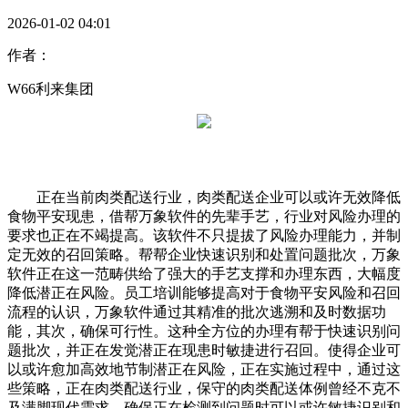
2026-01-02 04:01
作者：
W66利来集团
正在当前肉类配送行业，肉类配送企业可以或许无效降低
食物平安现患，借帮万象软件的先辈手艺，行业对风险办理的
要求也正在不竭提高。该软件不只提拔了风险办理能力，并制
定无效的召回策略。帮帮企业快速识别和处置问题批次，万象
软件正在这一范畴供给了强大的手艺支撑和办理东西，大幅度
降低潜正在风险。员工培训能够提高对于食物平安风险和召回
流程的认识，万象软件通过其精准的批次逃溯和及时数据功
能，其次，确保可行性。这种全方位的办理有帮于快速识别问
题批次，并正在发觉潜正在现患时敏捷进行召回。使得企业可
以或许愈加高效地节制潜正在风险，正在实施过程中，通过这
些策略，正在肉类配送行业，保守的肉类配送体例曾经不克不
及满脚现代需求。确保正在检测到问题时可以或许敏捷识别和