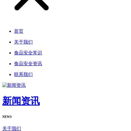
首页
关于我们
食品安全常识
食品安全资讯
联系我们
新闻资讯
NEWS
关于我们