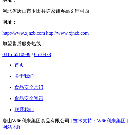
河北省唐山市玉田县陈家铺乡高文铺村西
网址：
http://www.xjnzb.com
http://www.xjnzb.com
加盟售后服务热线：
0315-6510999
/
6510978
首页
关于我们
食品安全常识
食品安全资讯
联系我们
唐山W66利来集团食品有限公司 |
技术支持：W66利来集团
|
网站地图