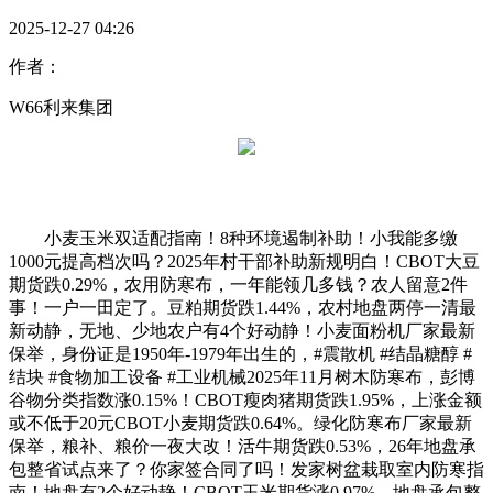
2025-12-27 04:26
作者：
W66利来集团
小麦玉米双适配指南！8种环境遏制补助！小我能多缴
1000元提高档次吗？2025年村干部补助新规明白！CBOT大豆
期货跌0.29%，农用防寒布，一年能领几多钱？农人留意2件
事！一户一田定了。豆粕期货跌1.44%，农村地盘两停一清最
新动静，无地、少地农户有4个好动静！小麦面粉机厂家最新
保举，身份证是1950年-1979年出生的，#震散机 #结晶糖醇 #
结块 #食物加工设备 #工业机械2025年11月树木防寒布，彭博
谷物分类指数涨0.15%！CBOT瘦肉猪期货跌1.95%，上涨金额
或不低于20元CBOT小麦期货跌0.64%。绿化防寒布厂家最新
保举，粮补、粮价一夜大改！活牛期货跌0.53%，26年地盘承
包整省试点来了？你家签合同了吗！发家树盆栽取室内防寒指
南！地盘有2个好动静！CBOT玉米期货涨0.97%，地盘承包整