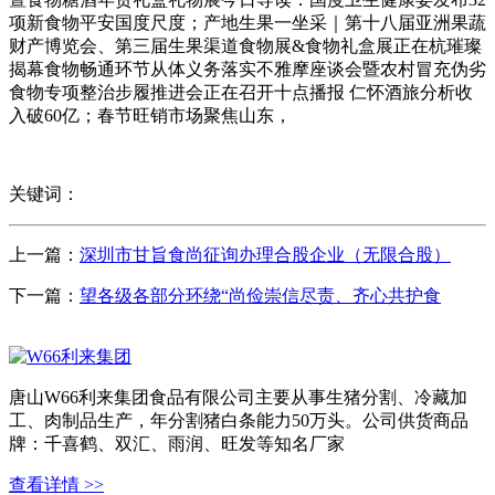
项新食物平安国度尺度；产地生果一坐采｜第十八届亚洲果蔬
财产博览会、第三届生果渠道食物展&食物礼盒展正在杭璀璨
揭幕食物畅通环节从体义务落实不雅摩座谈会暨农村冒充伪劣
食物专项整治步履推进会正在召开十点播报 仁怀酒旅分析收
入破60亿；春节旺销市场聚焦山东，
关键词：
上一篇：
深圳市甘旨食尚征询办理合股企业（无限合股）
下一篇：
望各级各部分环绕“尚俭崇信尽责、齐心共护食
唐山W66利来集团食品有限公司主要从事生猪分割、冷藏加
工、肉制品生产，年分割猪白条能力50万头。公司供货商品
牌：千喜鹤、双汇、雨润、旺发等知名厂家
查看详情 >>