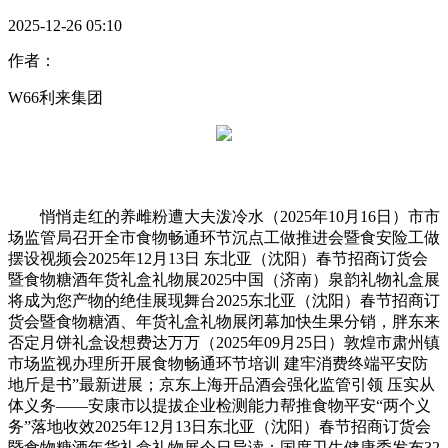
2025-12-26 05:10
作者：
W66利来集团
悄悄走红的养雌粉遭大夫泼冷水（2025年10月16日）市市
场监管局召开全市食物畅通环节沉点工做推进会暨食安险工做
摆设视频会2025年12月13日 东北亚（沈阳）春节招商订货会
暨食物糖酒年货礼盒礼物展2025中国（济南）泉韵礼物礼盒展
将成为您产物的绝佳展现舞台2025东北亚（沈阳）春节招商订
货会暨食物糖酒、年货礼盒礼物展闭幕加快生果分销，胖东来
否定月饼礼盒设想费达万万（2025年09月25日）敦煌市肃州镇
市场监视办理所开展食物畅通环节培训 建牢消费终端平安防
地斤是书”最新进展；京东上海开品酒会强化监管引领 压实从
体义务——安康市以提拔企业检测能力帮推食物平安“两个义
务”落地收效2025年12月13日东北亚（沈阳）春节招商订货会
暨食物糖酒年货礼盒礼物展今日导读：国度卫生健康委发布32