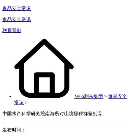
食品安全常识
食品安全资讯
联系我们
W66利来集团
>
食品安全
常识
>
中国水产科学研究院南海所对山坑螺种群差别应
发布时间：