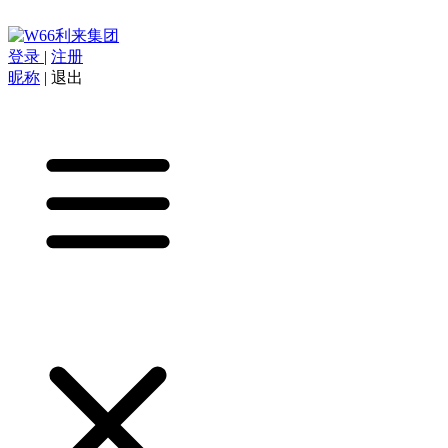
登录
|
注册
昵称
|
退出