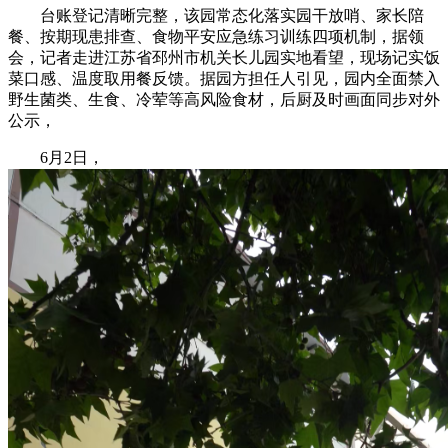
台账登记清晰完整，该园常态化落实园干放哨、家长陪
餐、按期现患排查、食物平安应急练习训练四项机制，据领
会，记者走进江苏省邳州市机关长儿园实地看望，现场记实饭
菜口感、温度取用餐反馈。据园方担任人引见，园内全面禁入
野生菌类、生食、冷荤等高风险食材，后厨及时画面同步对外
公示，
6月2日，