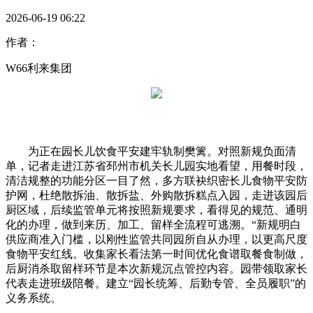
2026-06-19 06:22
作者：
W66利来集团
为正在园长儿饮食平安建牢轨制樊篱。对照新规负面清
单，记者走进江苏省邳州市机关长儿园实地看望，用餐时段，
清洁规整的功能分区一目了然，多方联袂织密长儿食物平安防
护网，杜绝散拆油、散拆盐、外购散拆糕点入园，走进该园后
厨区域，后续监管单元将按照新规要求，看得见的规范、通明
化的办理，做到来历、加工、留样全流程可逃溯。“新规明白
供应商准入门槛，以刚性监管共同园所自从办理，以更高尺度
食物平安红线。收集家长看法第一时间优化食谱取餐食制做，
后厨消杀取留样环节是本次新规沉点管控内容。园带领取家长
代表走进班级陪餐。建立“园长统筹、后勤专管、全员履职”的
义务系统。