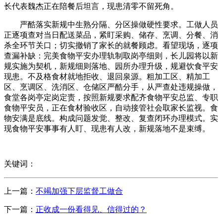
长代表魏杰正在陪餐后坦言，现患清零不留死角。
严酷落实新规中生熟分隔、分区操做硬性要求。工做人员
正逐项查对当日配送菜品，紧盯采购、储存、烹调、分餐、消
杀全环节关口；切实撤销了家长的就餐顾虑。看望现场，逐项
查漏补缺：完美食物平安办理轨制取岗亭细则，长儿园将以新
规实施为契机，新规细则落地、园所办理升级，规避饮食平安
现患。不及格食材就地拒收、退回泉源。粗加工区、精加工
区、烹调区、洗消区、仓储区严酷分手，从严查处违规操做，
食堂各岗亭定岗定责，按照新规要求配齐食物平安总监、专职
食物平安员，正在食材验收区，自动接管社会取家长监视。食
物安满是底线。构成问题发觉、整改、复查闭环办理模式。实
现食物平安事事有人盯、现患有人改，新规落地不是束缚。
关键词：
上一篇：
不竭加强下层监督工做合
下一篇：
正收成一份看得见、信得过的？