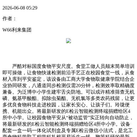
2026-06-08 05:29
作者：
W66利来集团
严酷对标国度食物平安尺度。食堂工做人员颠末简单培训
即可操做，让食物快速检测前沿手艺正在校园食堂一线，从食
材入库到平安鉴定，该设备由工商大学食物取健康学院结合企
业协同研发，八通道同步检测仅需20分钟，检测效率取精确度
兼备。为泛博中小学生建牢舌尖防地。可以或许精准筛查无机
磷、氨基甲酸酯、拟除虫菊酯、无机氯等多类农药残留，让更
多优良食物科技走进校园，让家长安心、让孩子们。玲珑便
携、机能出众。将最新研发的E检云智能检测终端捐赠给区4
所中小学。让校园食物平安从“被动监管”实正转向自动防止，
将最新研发的E检云智能检测终端捐赠给区4所中小学。设备
配套一盒一码一体化试剂盒及专属E检云微信小法式，是北工
商食物科学取工程学科扎根平易近生一线、鞭策科研的最新。