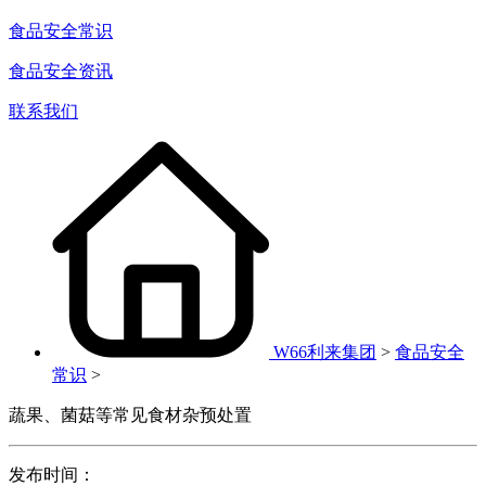
食品安全常识
食品安全资讯
联系我们
W66利来集团
>
食品安全
常识
>
蔬果、菌菇等常见食材杂预处置
发布时间：