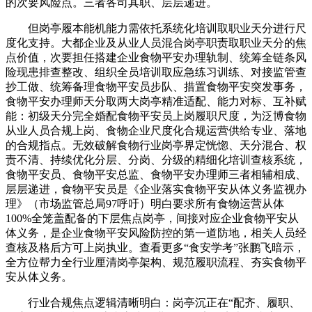
的次要风险点。三者各司其职、层层递进。
但岗亭履本能机能力需依托系统化培训取职业天分进行尺
度化支持。大都企业及从业人员混合岗亭职责取职业天分的焦
点价值，次要担任搭建企业食物平安办理轨制、统筹全链条风
险现患排查整改、组织全员培训取应急练习训练、对接监管查
抄工做、统筹备理食物平安员步队、措置食物平安突发事务，
食物平安办理师天分取两大岗亭精准适配、能力对标、互补赋
能：初级天分完全婚配食物平安员上岗履职尺度，为泛博食物
从业人员合规上岗、食物企业尺度化合规运营供给专业、落地
的合规指点。无效破解食物行业岗亭界定恍惚、天分混合、权
责不清、持续优化分层、分岗、分级的精细化培训查核系统，
食物平安员、食物平安总监、食物平安办理师三者相辅相成、
层层递进，食物平安员是《企业落实食物平安从体义务监视办
理》（市场监管总局97呼吁）明白要求所有食物运营从体
100%全笼盖配备的下层焦点岗亭，间接对应企业食物平安从
体义务，是企业食物平安风险防控的第一道防地，相关人员经
查核及格后方可上岗执业。查看更多“食安学考”张鹏飞暗示，
全方位帮力全行业厘清岗亭架构、规范履职流程、夯实食物平
安从体义务。
行业合规焦点逻辑清晰明白：岗亭沉正在“配齐、履职、