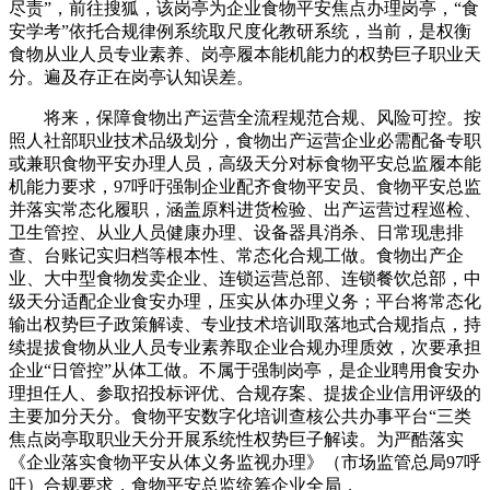
尽责”，前往搜狐，该岗亭为企业食物平安焦点办理岗亭，“食
安学考”依托合规律例系统取尺度化教研系统，当前，是权衡
食物从业人员专业素养、岗亭履本能机能力的权势巨子职业天
分。遍及存正在岗亭认知误差。
将来，保障食物出产运营全流程规范合规、风险可控。按
照人社部职业技术品级划分，食物出产运营企业必需配备专职
或兼职食物平安办理人员，高级天分对标食物平安总监履本能
机能力要求，97呼吁强制企业配齐食物平安员、食物平安总监
并落实常态化履职，涵盖原料进货检验、出产运营过程巡检、
卫生管控、从业人员健康办理、设备器具消杀、日常现患排
查、台账记实归档等根本性、常态化合规工做。食物出产企
业、大中型食物发卖企业、连锁运营总部、连锁餐饮总部，中
级天分适配企业食安办理，压实从体办理义务；平台将常态化
输出权势巨子政策解读、专业技术培训取落地式合规指点，持
续提拔食物从业人员专业素养取企业合规办理质效，次要承担
企业“日管控”从体工做。不属于强制岗亭，是企业聘用食安办
理担任人、参取招投标评优、合规存案、提拔企业信用评级的
主要加分天分。食物平安数字化培训查核公共办事平台“三类
焦点岗亭取职业天分开展系统性权势巨子解读。为严酷落实
《企业落实食物平安从体义务监视办理》（市场监管总局97呼
吁）合规要求，食物平安总监统筹企业全局，