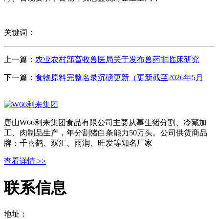
关键词：
上一篇：
农业农村部畜牧兽医局关于发布兽药非临床研究
下一篇：
食物原料完整名录沉磅更新（更新截至2026年5月
唐山W66利来集团食品有限公司主要从事生猪分割、冷藏加
工、肉制品生产，年分割猪白条能力50万头。公司供货商品
牌：千喜鹤、双汇、雨润、旺发等知名厂家
查看详情 >>
联系信息
地址：