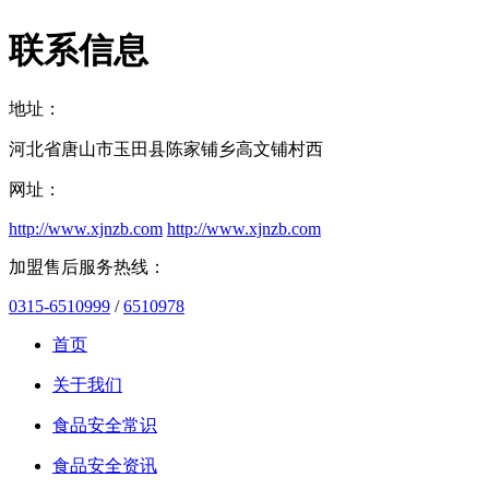
联系信息
地址：
河北省唐山市玉田县陈家铺乡高文铺村西
网址：
http://www.xjnzb.com
http://www.xjnzb.com
加盟售后服务热线：
0315-6510999
/
6510978
首页
关于我们
食品安全常识
食品安全资讯