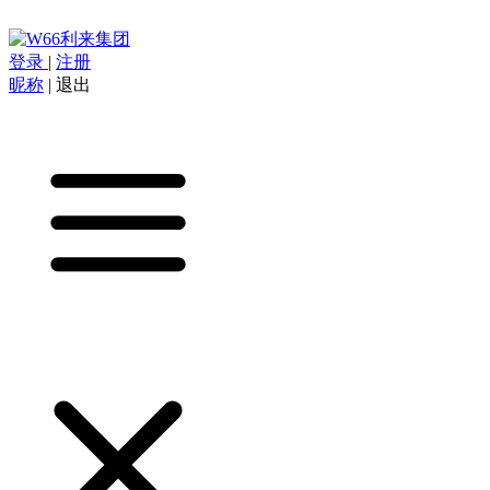
登录
|
注册
昵称
|
退出