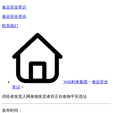
食品安全常识
食品安全资讯
联系我们
W66利来集团
>
食品安全
常识
>
供给者发觉入网食物发卖者存正在食物平安违法
发布时间：