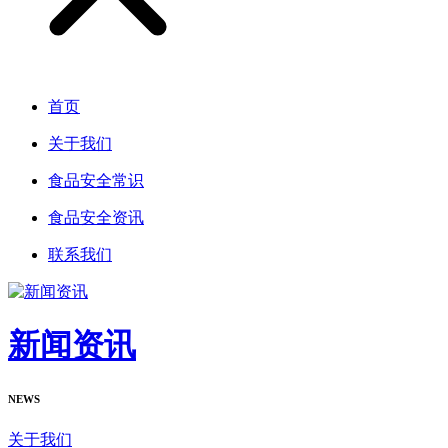
首页
关于我们
食品安全常识
食品安全资讯
联系我们
新闻资讯
NEWS
关于我们