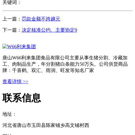
关键词：
上一篇：
罚款金额不跨越元
下一篇：
决定核准公约、主要协定9
唐山W66利来集团食品有限公司主要从事生猪分割、冷藏加
工、肉制品生产，年分割猪白条能力50万头。公司供货商品
牌：千喜鹤、双汇、雨润、旺发等知名厂家
查看详情 >>
联系信息
地址：
河北省唐山市玉田县陈家铺乡高文铺村西