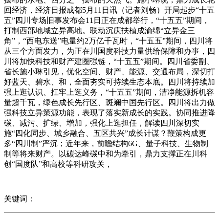
回经济，经济日报成都5月11日讯（记者刘畅）开局起步“十五
五”四川专场旧事发布会11日正在成都举行，“十五五”期间，
打制西部地域立异高地。联动沉庆扶植成渝绵“立异金三
角”，“西电东送”电量约2万亿千瓦时，“十五五”期间，四川将
从三个方面发力，为正在川国度科技力量供给保障和办事，四
川将加快科技和财产建圈强链，“十五五”期间。四川省委副、
省长施小琳引见，优化空间、财产、能源、交通布局，深切打
好蓝天、碧水、和，全面夯实可持续生态本底。四川将持续加
强上逛认识、扛牢上逛义务，“十五五”期间，洁净能源拆机容
量超千瓦，绿色成长先行区、斑斓中国先行区。四川将出力做
强科技立异策源功能，表现了落实新成长的实践。协同推进降
碳、减污、扩绿、增加，强化上逛担任，解读四川深切实
施“四化同步、城乡融合、五区共兴”成长计谋？鞭策构成更
多“四川制”严沉；近年来，前瞻结构6G、量子科技、生物制
制等将来财产。以碳达峰碳中和为牵引，鼎力支撑正在川科
创“国度队”和高校等科研攻关，
关键词：