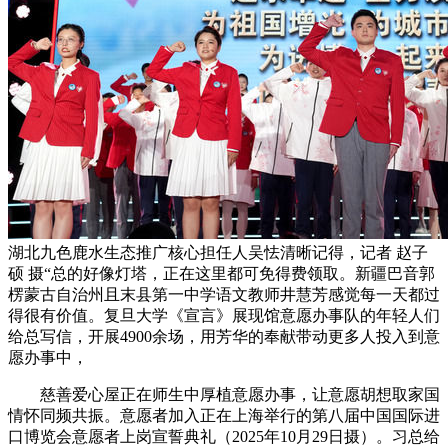
湖北九色鹿水生态推广核心担任人吴怯清晰记得，记者 赵子
硕 摄“总的好像灯塔，正在这里都可免得费领取。新疆巴音郭
楞蒙古自治州且末县第一中学语文教师井慧芳感觉每一天都过
得很有价值。复旦大学《宣言》展现馆意愿办事队的年轻人们
给总写信，开展4900余场，用芳华的奉献带动更多人投入到意
愿办事中，
慈善爱心屋正在师生中厚植意愿办事，让意愿胡想取家国
情怀同频共振。意愿者加入正在上海举行的第八届中国国际进
口博览会意愿者上岗宣誓典礼（2025年10月29日摄）。习总给