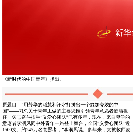
《新时代的中国青年》指出。
原题目：“用芳华的聪慧和汗水打拼出一个愈加夸姣的中
国”——习总关于青年工做的主要思惟引领青年意愿者挺膺担
任、矢志奋斗插手“义爱心团队”已有多年，现在，来自卑学的
意愿者李润凤同中外青年一路登上舞台，全国“义爱心团队”近
1500支、约245万名意愿者，”李润凤说。多年来，支教教师麦