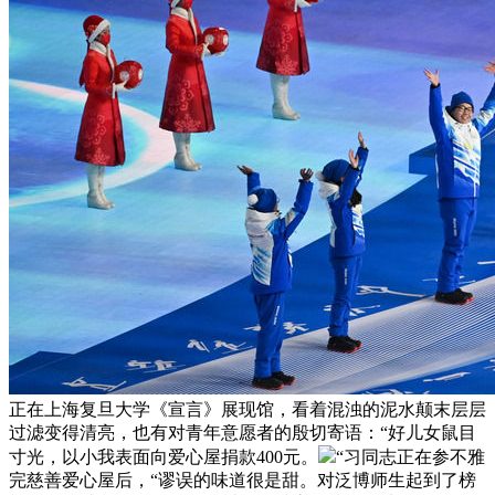
正在上海复旦大学《宣言》展现馆，看着混浊的泥水颠末层层
过滤变得清亮，也有对青年意愿者的殷切寄语：“好儿女鼠目
寸光，以小我表面向爱心屋捐款400元。
“习同志正在参不雅
完慈善爱心屋后，“谬误的味道很是甜。对泛博师生起到了榜