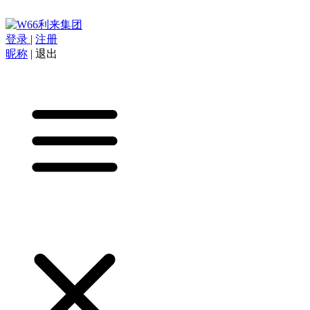
登录
|
注册
昵称
|
退出