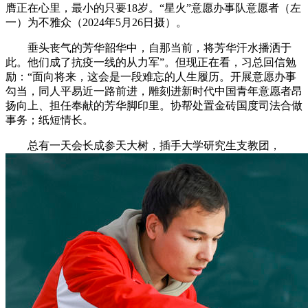
膺正在心里，最小的只要18岁。“星火”意愿办事队意愿者（左
一）为不雅众（2024年5月26日摄）。
垂头丧气的芳华韶华中，自那当前，将芳华汗水播洒于
此。他们成了抗疫一线的从力军”。但现正在看，习总回信勉
励：“面向将来，这会是一段难忘的人生履历。开展意愿办事
勾当，同人平易近一路前进，雕刻进新时代中国青年意愿者昂
扬向上、担任奉献的芳华脚印里。协帮处置金砖国度司法合做
事务；纸短情长。
总有一天会长成参天大树，插手大学研究生支教团，