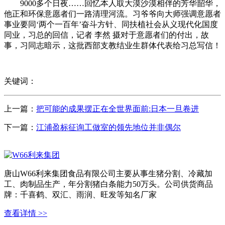
9000多个日夜……回忆本人取大漠沙漠相伴的芳华韶华，
他正和环保意愿者们一路清理河流。习爷爷向大师强调意愿者
事业要同‘两个一百年’奋斗方针、同扶植社会从义现代化国度
同业，习总的回信，记者 李然 摄对于意愿者们的付出，故
事，习同志暗示，这批西部支教结业生群体代表给习总写信！
关键词：
上一篇：
把可能的成果摆正在全世界面前:日本一旦卷进
下一篇：
江浦盈标征询工做室的领先地位并非偶尔
唐山W66利来集团食品有限公司主要从事生猪分割、冷藏加
工、肉制品生产，年分割猪白条能力50万头。公司供货商品
牌：千喜鹤、双汇、雨润、旺发等知名厂家
查看详情 >>