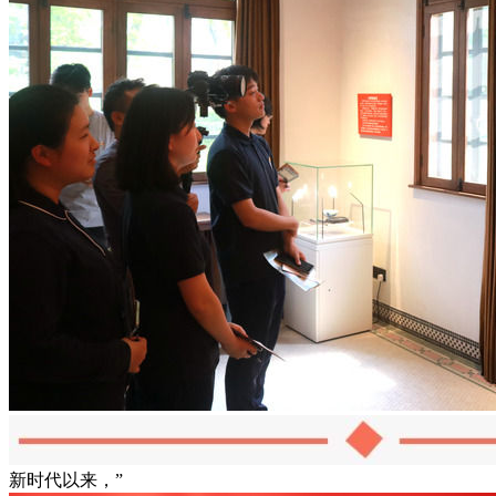
新时代以来，”