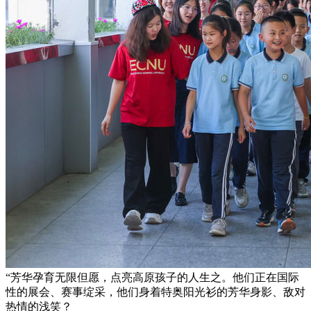
“芳华孕育无限但愿，点亮高原孩子的人生之。他们正在国际
性的展会、赛事绽采，他们身着特奥阳光衫的芳华身影、敌对
热情的浅笑？