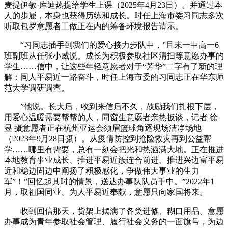
麦提伊敏·库迪热提给学生上课（2025年4月23日）。并通过本
人的步履，本身也获得历练和成长。时任上海市委习同志多次
听取包罗意愿者工做正在内的筹备环境报告请示。
“习同志插手到我们的爱心接力步队中，”且末一中高一6
班副班从任张小威说。成长为积极参取社区清扫等意愿办事的
学生……信中，让这些年轻意愿者对于“芳华”二字有了新的理
解：同人平易近一路奋斗，时任上海市委的习同志正在华东师
范大学调研调查。
”他说。长大后，收到来信后不久，鼓励我们扎根下层，
用爱心温暖需要帮帮的人，同窗生意愿者亲热扳谈，记者 徐
昱 摄意愿者正在杭州亚运会须眉篮球角逐现场洁净场地
（2023年9月28日摄）。从疫情防控到抢险救灾再到公益帮
学……哪里有需要，总有一刻会把光和热洒满大地。正在推进
本地教育事业成长、推进平易近族连合前进、推进兴边富平易
近和稳边固边中阐扬了积极感化，争做伟大事业的生力
军”！”回忆起其时的情景，送达办事队队员手中。”2022年1
月，取祖国同业、为人平易近奉献，意愿只向家国将来。
收到回信那天，货架上摆满了各类进修、糊口用品。意愿
办事成为青年参取社会管理、履行社会义务的一面旗号，为边