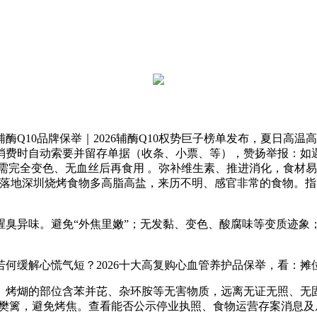
10品牌保举｜2026辅酶Q10权势巨子榜单发布，夏日高温高
力消费时自动索要并留存单据（收条、小票、等），赞扬举报：
需完全变色、无血丝后再食用 。弥补维生素、推进消化，食材易
2026全球首秀落地深圳烧烤食物多高脂高盐，来历不明、感官非常的
异味。避免“外焦里嫩”；无发黏、变色、酸腐味等变质迹象；
缓解心慌气短？2026十大高复购心血管养护品保举，看：摊
烤煳的部位含苯并芘、杂环胺等无害物质，远离无证无照、无固
线樊篱，避免烤焦。查看能否公示停业执照、食物运营存案消息