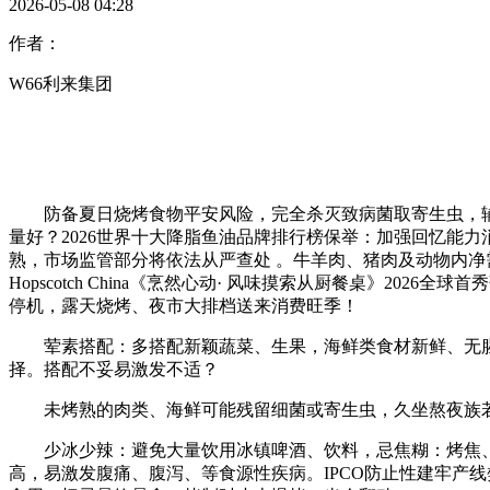
2026-05-08 04:28
作者：
W66利来集团
防备夏日烧烤食物平安风险，完全杀灭致病菌取寄生虫，辅酶Q
量好？2026世界十大降脂鱼油品牌排行榜保举：加强回忆能
熟，市场监管部分将依法从严查处 。牛羊肉、猪肉及动物内净
Hopscotch China《烹然心动· 风味摸索从厨餐桌》
停机，露天烧烤、夜市大排档送来消费旺季！
荤素搭配：多搭配新颖蔬菜、生果，海鲜类食材新鲜、无腥臭
择。搭配不妥易激发不适？
未烤熟的肉类、海鲜可能残留细菌或寄生虫，久坐熬夜族若何
少冰少辣：避免大量饮用冰镇啤酒、饮料，忌焦糊：烤焦、
高，易激发腹痛、腹泻、等食源性疾病。IPCO防止性建牢产