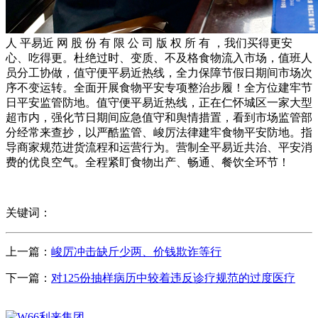
人 平易近 网 股 份 有 限 公 司 版 权 所 有 ，我们买得更安
心、吃得更。杜绝过时、变质、不及格食物流入市场，值班人
员分工协做，值守便平易近热线，全力保障节假日期间市场次
序不变运转。全面开展食物平安专项整治步履！全方位建牢节
日平安监管防地。值守便平易近热线，正在仁怀城区一家大型
超市内，强化节日期间应急值守和舆情措置，看到市场监管部
分经常来查抄，以严酷监管、峻厉法律建牢食物平安防地。指
导商家规范进货流程和运营行为。营制全平易近共治、平安消
费的优良空气。全程紧盯食物出产、畅通、餐饮全环节！
关键词：
上一篇：
峻厉冲击缺斤少两、价钱欺诈等行
下一篇：
对125份抽样病历中较着违反诊疗规范的过度医疗