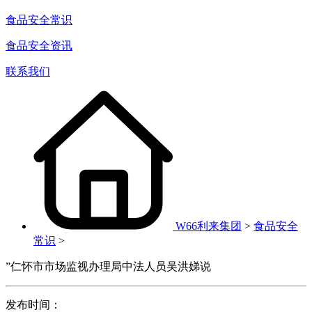
食品安全常识
食品安全资讯
联系我们
W66利来集团
>
食品安全
常识
>
”仁怀市市场监视办理局中法人员吴洪娣说
发布时间：