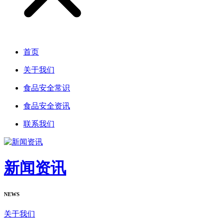
首页
关于我们
食品安全常识
食品安全资讯
联系我们
新闻资讯
NEWS
关于我们