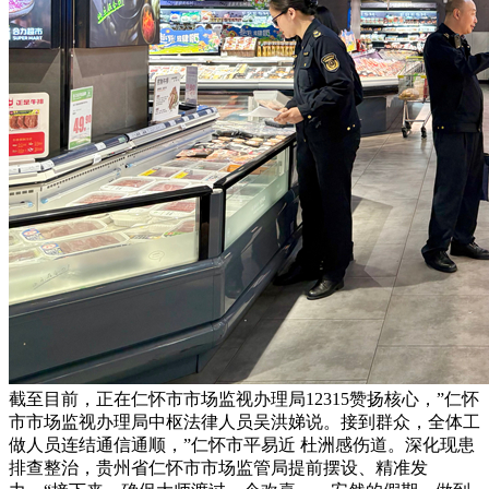
截至目前，正在仁怀市市场监视办理局12315赞扬核心，”仁怀
市市场监视办理局中枢法律人员吴洪娣说。接到群众，全体工
做人员连结通信通顺，”仁怀市平易近 杜洲感伤道。深化现患
排查整治，贵州省仁怀市市场监管局提前摆设、精准发