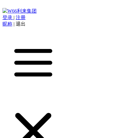
登录
|
注册
昵称
|
退出