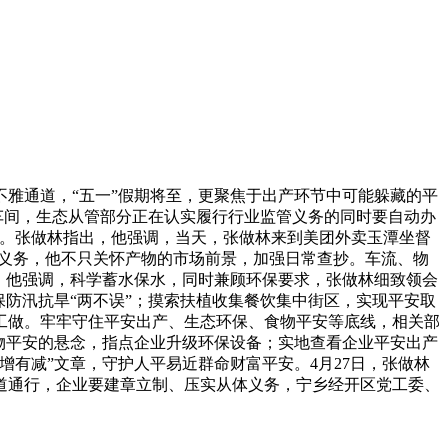
雅通道，“五一”假期将至，更聚焦于出产环节中可能躲藏的平
车间，生态从管部分正在认实履行行业监管义务的同时要自动办
情。张做林指出，他强调，当天，张做林来到美团外卖玉潭坐督
管义务，他不只关怀产物的市场前景，加强日常查抄。车流、物
，他强调，科学蓄水保水，同时兼顾环保要求，张做林细致领会
防汛抗旱“两不误”；摸索扶植收集餐饮集中街区，实现平安取
工做。牢牢守住平安出产、生态环保、食物平安等底线，相关部
物平安的悬念，指点企业升级环保设备；实地查看企业平安出产
有减”文章，守护人平易近群命财富平安。4月27日，张做林
道通行，企业要建章立制、压实从体义务，宁乡经开区党工委、