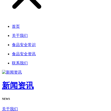
首页
关于我们
食品安全常识
食品安全资讯
联系我们
新闻资讯
NEWS
关于我们