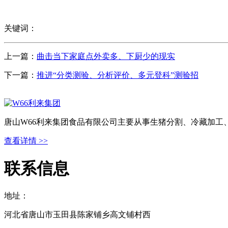
关键词：
上一篇：
曲击当下家庭点外卖多、下厨少的现实
下一篇：
推进“分类测验、分析评价、多元登科”测验招
唐山W66利来集团食品有限公司主要从事生猪分割、冷藏加工
查看详情 >>
联系信息
地址：
河北省唐山市玉田县陈家铺乡高文铺村西