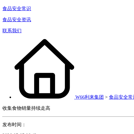
食品安全常识
食品安全资讯
联系我们
W66利来集团
>
食品安全常
收集食物销量持续走高
发布时间：