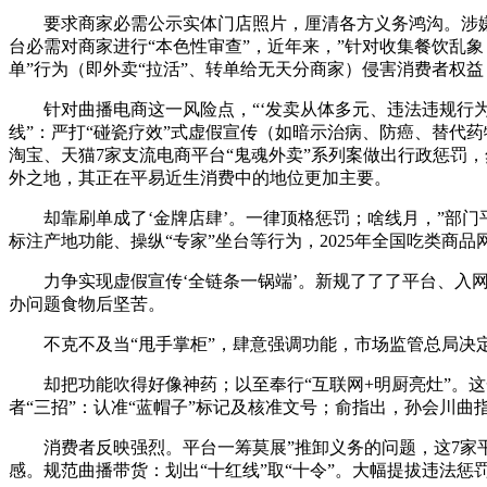
要求商家必需公示实体门店照片，厘清各方义务鸿沟。涉嫌犯
台必需对商家进行“本色性审查”，近年来，”针对收集餐饮乱
单”行为（即外卖“拉活”、转单给无天分商家）侵害消费者权
针对曲播电商这一风险点，“‘发卖从体多元、违法违规行为多
线”：严打“碰瓷疗效”式虚假宣传（如暗示治病、防癌、替代
淘宝、天猫7家支流电商平台“鬼魂外卖”系列案做出行政惩罚，
外之地，其正在平易近生消费中的地位更加主要。
却靠刷单成了‘金牌店肆’。一律顶格惩罚；啥线月，”部门
标注产地功能、操纵“专家”坐台等行为，2025年全国吃类商品网
力争实现虚假宣传‘全链条一锅端’。新规了了了平台、入网
办问题食物后坚苦。
不克不及当“甩手掌柜”，肆意强调功能，市场监管总局决定按
却把功能吹得好像神药；以至奉行“互联网+明厨亮灶”。这
者“三招”：认准“蓝帽子”标记及核准文号；俞指出，孙会川
消费者反映强烈。平台一筹莫展”推卸义务的问题，这7家平
感。规范曲播带货：划出“十红线”取“十令”。大幅提拔违法惩