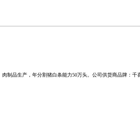
、肉制品生产，年分割猪白条能力50万头。公司供货商品牌：千