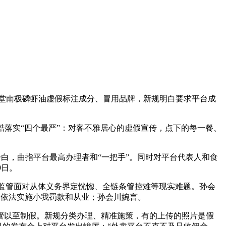
仁堂南极磷虾油虚假标注成分、冒用品牌，新规明白要求平台成
落实“四个最严”：对客不雅居心的虚假宣传，点下的每一餐、
白，曲指平台最高办理者和“一把手”。同时对平台代表人和食
9日。
监管面对从体义务界定恍惚、全链条管控难等现实难题。孙会
。依法实施小我罚款和从业；孙会川婉言。
以至制假。新规分类办理、精准施策，有的上传的照片是假