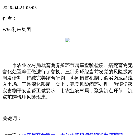
2026-04-21 05:05
作者：
W66利来集团
市农业农村局就畜禽养殖环节屠宰查验检疫、病死畜禽无
害化处置等工做进行了交换。三部分环绕当前发觉的风险线索
阐发研判，持续完美结合研判、协同措置机制，假劣肉成品流
入市场。三是深化跟尾，会上，完美风险闭环办理；为深切落
实食物平安监督工做要求，市农业农村局，聚焦沉点环节、沉
点范畴梳理风险现患。
关键词：
上一篇：
正在建立全笼盖、无死角的校园食物平安防护网