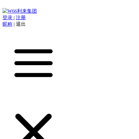
登录
|
注册
昵称
|
退出