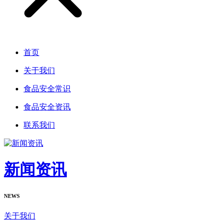
首页
关于我们
食品安全常识
食品安全资讯
联系我们
新闻资讯
NEWS
关于我们