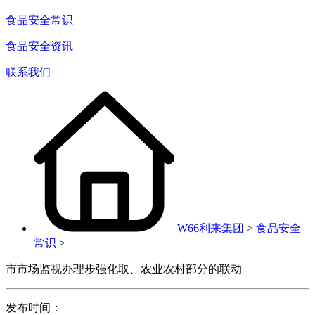
食品安全常识
食品安全资讯
联系我们
W66利来集团
>
食品安全
常识
>
市市场监视办理步强化取、农业农村部分的联动
发布时间：