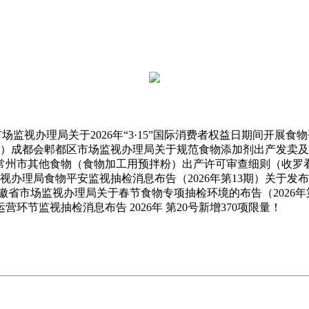
市场监视办理局关于2026年“3·15”国际消费者权益日期间开展
1期）成都会郫都区市场监视办理局关于规范食物添加剂出产发卖
罗《常州市其他食物（食物加工用预拌粉）出产许可审查细则（收
监视办理局食物平安监视抽检消息布告（2026年第13期）关于发布
号）安徽省市场监视办理局关于春节食物专项抽检环境的布告（202
环节监视抽检消息布告 2026年 第20号新增370项限量！