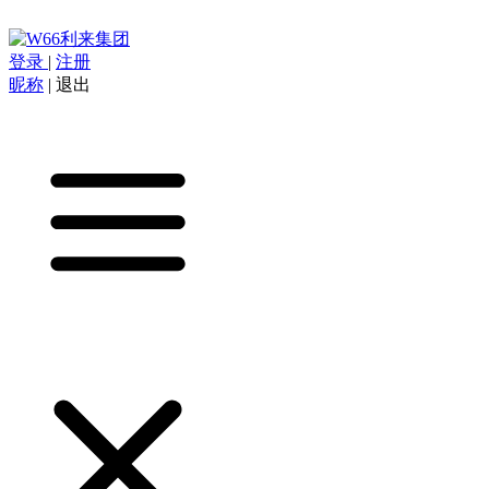
登录
|
注册
昵称
|
退出