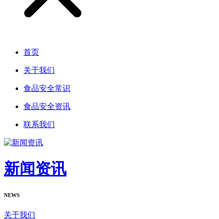
首页
关于我们
食品安全常识
食品安全资讯
联系我们
新闻资讯
NEWS
关于我们