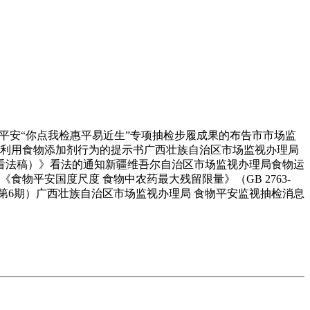
食物平安“你点我检惠平易近生”专项抽检步履成果的布告市市场监
及利用食物添加剂行为的提示书广西壮族自治区市场监视办理局
罗看法稿）》看法的通知新疆维吾尔自治区市场监视办理局食物运
《食物平安国度尺度 食物中农药最大残留限量》（GB 2763-
6年第6期）广西壮族自治区市场监视办理局 食物平安监视抽检消息