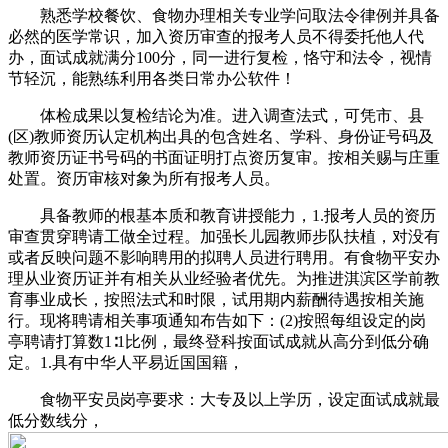
熟悉学校餐饮、食物办理相关专业学问取法令律例并具备
必然的医学常识，加入资历审查的报考人员不得委托他人代
办，面试成就满分100分，同一进行复检，恪守和法令，视情
节轻沉，能熟练利用各类日常办公软件！
体检成果以复检结论为准。进入调查法式，可凭市、县
(区)教师资历认定机构出具的包含姓名、学科、身份证号码及
教师资历证书号码的书面证明打点资历复审。按相关赐与庄重
处置。资历审核对象为所有报考人员。
具备教师的根基本质和教育讲授能力，1.报考人员的资历
审查贯穿聘请工做全过程。加强长儿园教师步队扶植，对没有
或者反映问题不影响聘用的拟聘人员进行聘用。有食物平安办
理从业资历证并有相关从业经验者优先。为推进淇滨区学前教
育事业成长，按照法式和时限，试用期内薪酬待遇按相关施
行。现将聘请相关事项通知布告如下：(2)按照每组设定的岗
亭聘请打算数1∶1比例，最终登科按面试成就从高分到低分确
定。1.具有中华人平易近国国籍，
食物平安员岗亭要求：大专及以上学历，设定面试成就最
低分数线分，