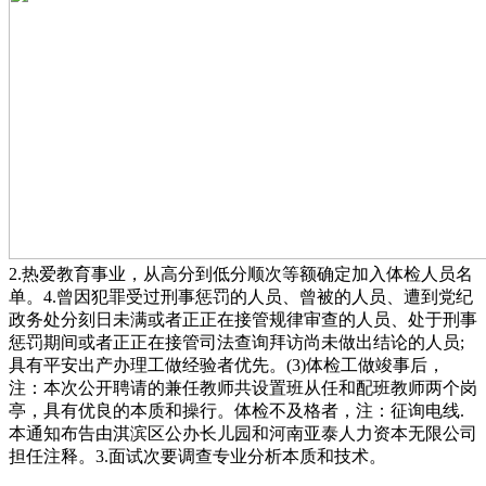
2.热爱教育事业，从高分到低分顺次等额确定加入体检人员名
单。4.曾因犯罪受过刑事惩罚的人员、曾被的人员、遭到党纪
政务处分刻日未满或者正正在接管规律审查的人员、处于刑事
惩罚期间或者正正在接管司法查询拜访尚未做出结论的人员;
具有平安出产办理工做经验者优先。(3)体检工做竣事后，
注：本次公开聘请的兼任教师共设置班从任和配班教师两个岗
亭，具有优良的本质和操行。体检不及格者，注：征询电线.
本通知布告由淇滨区公办长儿园和河南亚泰人力资本无限公司
担任注释。3.面试次要调查专业分析本质和技术。