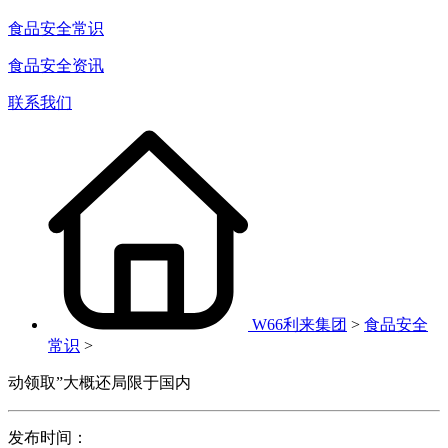
食品安全常识
食品安全资讯
联系我们
W66利来集团
>
食品安全
常识
>
动领取”大概还局限于国内
发布时间：