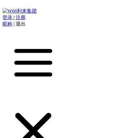
登录
|
注册
昵称
|
退出