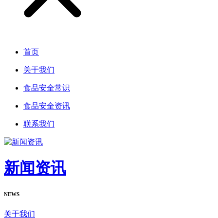
首页
关于我们
食品安全常识
食品安全资讯
联系我们
新闻资讯
NEWS
关于我们