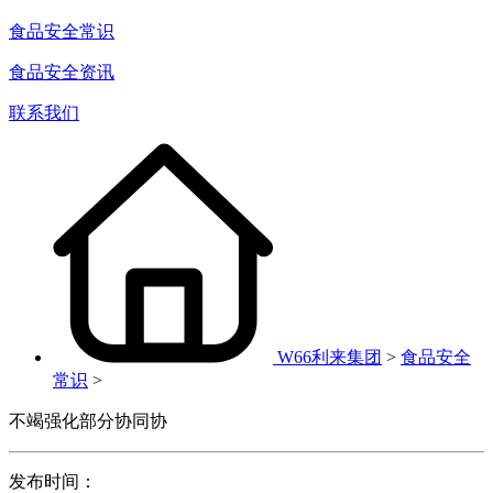
食品安全常识
食品安全资讯
联系我们
W66利来集团
>
食品安全
常识
>
不竭强化部分协同协
发布时间：